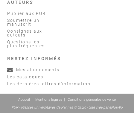
AUTEURS
Publier aux PUR
Soumettre un
manuscrit
Consignes aux
auteurs
Questions les
plus fréquentes
RESTEZ INFORMÉS
Mes abonnements
Les catalogues
Les dernières lettres d'information
Accueil
|
Mentions légales
|
Conditions générales de vente
PUR - Presses universitaires de Rennes © 2026 - Site créé par
eNovAlp