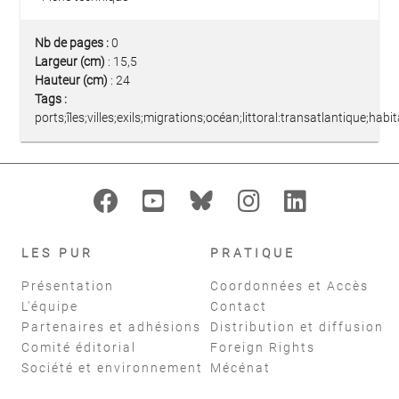
Nb de pages :
0
Largeur (cm)
: 15,5
Hauteur (cm)
: 24
Tags :
ports;îles;villes;exils;migrations;océan;littoral:transatlantique;
LES PUR
PRATIQUE
Présentation
Coordonnées et Accès
L'équipe
Contact
Partenaires et adhésions
Distribution et diffusion
Comité éditorial
Foreign Rights
Société et environnement
Mécénat