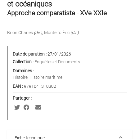
et océaniques
Approche comparatiste - XVe-XXIe
Brion Charles
(dir.)
,
Monteiro Éric
(dir.)
Date de parution :
27/01/2026
Collection :
Enquêtes et Documents
Domaines :
Histoire
,
Histoire maritime
EAN :
9791041310302
Partager :
keyboard_arrow_down
Fiche technique