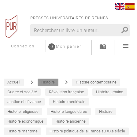
PRESSES UNIVERSITAIRES DE RENNES
search
menu
menu_book
Connexion
0
Mon panier
navigate_next
navigate_next
Accueil
Histoire
Histoire contemporaine
Guerre et société
Révolution française
Histoire urbaine
Justice et déviance
Histoire médiévale
Histoire religieuse
Histoire longue durée
Histoire
Histoire économique
Histoire ancienne
Histoire maritime
Histoire politique de la France au XXe siècle