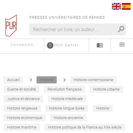
PRESSES UNIVERSITAIRES DE RENNES
search
menu
menu_book
Connexion
0
Mon panier
navigate_next
navigate_next
Accueil
Histoire
Histoire contemporaine
Guerre et société
Révolution française
Histoire urbaine
Justice et déviance
Histoire médiévale
Histoire religieuse
Histoire longue durée
Histoire
Histoire économique
Histoire ancienne
Histoire maritime
Histoire politique de la France au XXe siècle