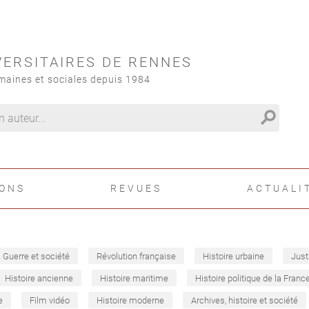
VERSITAIRES DE RENNES
maines et sociales depuis 1984
search
IONS
REVUES
ACTUALI
Guerre et société
Révolution française
Histoire urbaine
Just
Histoire ancienne
Histoire maritime
Histoire politique de la Franc
e
Film vidéo
Histoire moderne
Archives, histoire et société