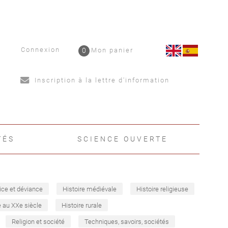
Connexion
0
Mon panier
Inscription à la lettre d'information
TÉS
SCIENCE OUVERTE
ice et déviance
Histoire médiévale
Histoire religieuse
e au XXe siècle
Histoire rurale
Religion et société
Techniques, savoirs, sociétés