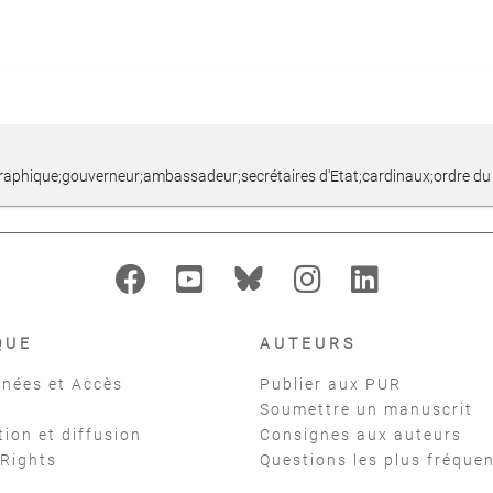
raphique;gouverneur;ambassadeur;secrétaires d'Etat;cardinaux;ordre du 
QUE
AUTEURS
nées et Accès
Publier aux PUR
Soumettre un manuscrit
tion et diffusion
Consignes aux auteurs
 Rights
Questions les plus fréque
t