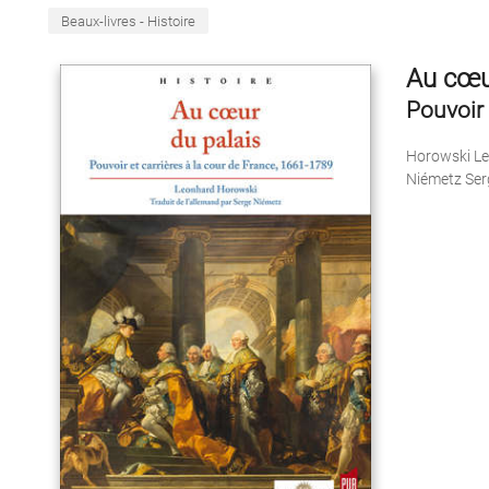
Beaux-livres - Histoire
Au cœu
Pouvoir 
Horowski L
Niémetz Ser