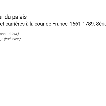
r du palais
et carrières à la cour de France, 1661-1789. Séri
eonhard
(aut.)
ge
(traduction)