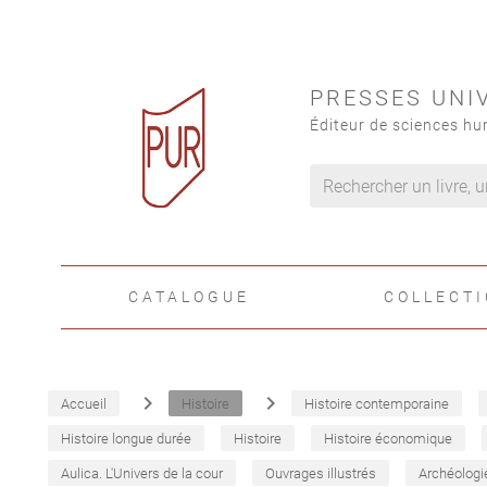
PRESSES UNI
Éditeur de sciences hu
CATALOGUE
COLLECT
navigate_next
navigate_next
Accueil
Histoire
Histoire contemporaine
Histoire longue durée
Histoire
Histoire économique
Aulica. L'Univers de la cour
Ouvrages illustrés
Archéologi