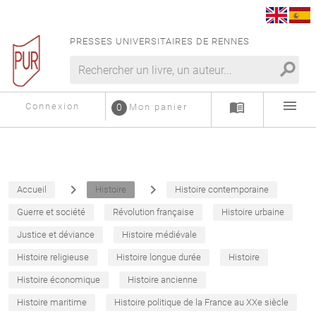
PRESSES UNIVERSITAIRES DE RENNES
search
menu
menu_book
Connexion
0
Mon panier
navigate_next
navigate_next
Accueil
Histoire
Histoire contemporaine
Guerre et société
Révolution française
Histoire urbaine
Justice et déviance
Histoire médiévale
Histoire religieuse
Histoire longue durée
Histoire
Histoire économique
Histoire ancienne
Histoire maritime
Histoire politique de la France au XXe siècle