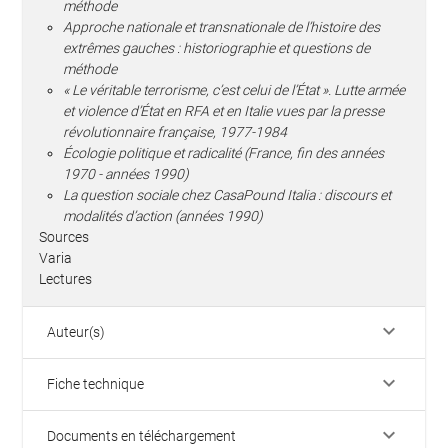
méthode
Approche nationale et transnationale de l’histoire des
extrêmes gauches : historiographie et questions de
méthode
« Le véritable terrorisme, c’est celui de l’État ». Lutte armée
et violence d’État en RFA et en Italie vues par la presse
révolutionnaire française, 1977-1984
Écologie politique et radicalité (France, fin des années
1970 - années 1990)
La question sociale chez CasaPound Italia : discours et
modalités d’action (années 1990)
Sources
Varia
Lectures
keyboard_arrow_down
Auteur(s)
keyboard_arrow_down
Fiche technique
keyboard_arrow_down
Documents en téléchargement