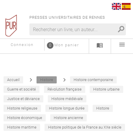
PRESSES UNIVERSITAIRES DE RENNES
search
menu
menu_book
Connexion
0
Mon panier
navigate_next
navigate_next
Accueil
Histoire
Histoire contemporaine
Guerre et société
Révolution française
Histoire urbaine
Justice et déviance
Histoire médiévale
Histoire religieuse
Histoire longue durée
Histoire
Histoire économique
Histoire ancienne
Histoire maritime
Histoire politique de la France au XXe siècle