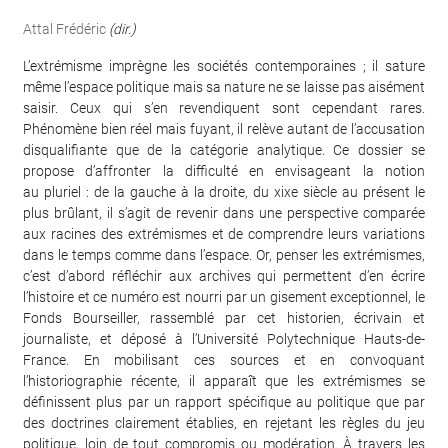
Attal Frédéric
(dir.)
L’extrémisme imprègne les sociétés contemporaines ; il sature
même l’espace politique mais sa nature ne se laisse pas aisément
saisir. Ceux qui s’en revendiquent sont cependant rares.
Phénomène bien réel mais fuyant, il relève autant de l’accusation
disqualifiante que de la catégorie analytique. Ce dossier se
propose d’affronter la difficulté en envisageant la notion
au pluriel : de la gauche à la droite, du xixe siècle au présent le
plus brûlant, il s’agit de revenir dans une perspective comparée
aux racines des extrémismes et de comprendre leurs variations
dans le temps comme dans l’espace. Or, penser les extrémismes,
c’est d’abord réfléchir aux archives qui permettent d’en écrire
l’histoire et ce numéro est nourri par un gisement exceptionnel, le
Fonds Bourseiller, rassemblé par cet historien, écrivain et
journaliste, et déposé à l’Université Polytechnique Hauts-de-
France. En mobilisant ces sources et en convoquant
l’historiographie récente, il apparaît que les extrémismes se
définissent plus par un rapport spécifique au politique que par
des doctrines clairement établies, en rejetant les règles du jeu
politique, loin de tout compromis ou modération. À travers les