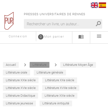
PRESSES UNIVERSITAIRES DE RENNES
search
menu
menu_book
Connexion
0
Mon panier
navigate_next
navigate_next
Accueil
Littérature
Littérature Moyen Âge
Littérature orale
Littérature générale
Littérature XXIe siècle
Littérature XXe siècle
Littérature XVIe siècle
Littérature XVIIIe siècle
Littérature Didactique
Littérature XIXe siècle
Littérature jeunesse
Littérature Antiquité