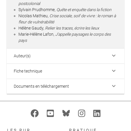
postcolonial
Sylvain Prudhomme,
Quête et enquête dans la fiction
Nicolas Mathieu,
Crise sociale, soif de vivre : le roman à
fleur de vulnérabilité
Hélène Gaudy,
Relier les traces, écrire les lieux
Marie-Hélène Lafon,
J’appelle paysages le corps des
pays
keyboard_arrow_down
Auteur(s)
keyboard_arrow_down
Fiche technique
keyboard_arrow_down
Documents en téléchargement
LES PUR
PRATIQUE