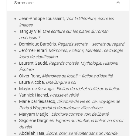
keyboard_arrow_down
Sommaire
Jean-Philippe Toussaint,
Voir la littérature, écrire les
images
Tanguy Viel,
Une écriture sur les pistes du roman
américain ?
Dominique Barbéris,
Regards secrets – secrets du regard
Jérôme Ferrari,
Mémoires, Fictions, Identités : ce triangle
lourd de signification
Laurent Gaudé,
Regards croisés, Mythologie, Histoire,
Écriture
Oliver Rohe,
Mémoires de l’oubli – fictions d’identité
Laura Alcoba,
Une langue à soi
Maylis de Kerangal,
Fiction du réel et réalité de la fiction
Yannick Haenel,
Ivresse et vérité
Marie Darrieussecq,
L’écriture de vie en vie : voyages de
Paris à Wuppertal et de quelques villes rêvées
Maryam Madjidi,
L’écriture comme voix de liberté
Ségolène Dargnies,
Figures du double, la fiction au miroir
du réel
Abdellah Taïa,
Écrire, crier, se révolter dans un monde