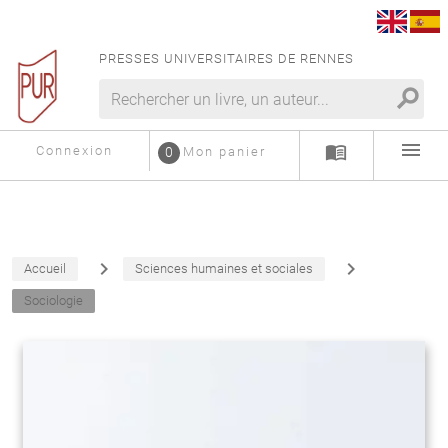
PRESSES UNIVERSITAIRES DE RENNES
search
menu
menu_book
Connexion
0
Mon panier
navigate_next
navigate_next
Accueil
Sciences humaines et sociales
Sociologie