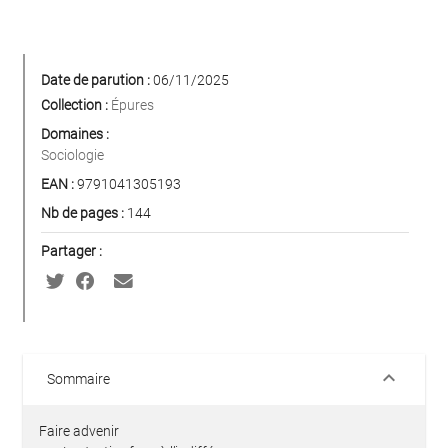
Date de parution :
06/11/2025
Collection :
Épures
Domaines :
Sociologie
EAN :
9791041305193
Nb de pages :
144
Partager :
keyboard_arrow_down
Sommaire
Faire advenir