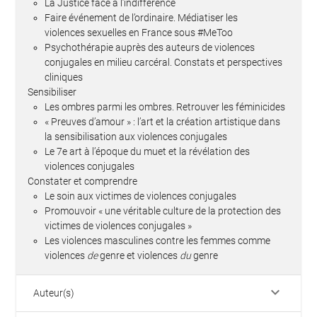
La Justice face à l’indifférence
Faire événement de l’ordinaire. Médiatiser les
violences sexuelles en France sous #MeToo
Psychothérapie auprès des auteurs de violences
conjugales en milieu carcéral. Constats et perspectives
cliniques
Sensibiliser
Les ombres parmi les ombres. Retrouver les féminicides
« Preuves d’amour » : l’art et la création artistique dans
la sensibilisation aux violences conjugales
Le 7e art à l’époque du muet et la révélation des
violences conjugales
Constater et comprendre
Le soin aux victimes de violences conjugales
Promouvoir « une véritable culture de la protection des
victimes de violences conjugales »
Les violences masculines contre les femmes comme
violences
de
genre et violences
du
genre
keyboard_arrow_down
Auteur(s)