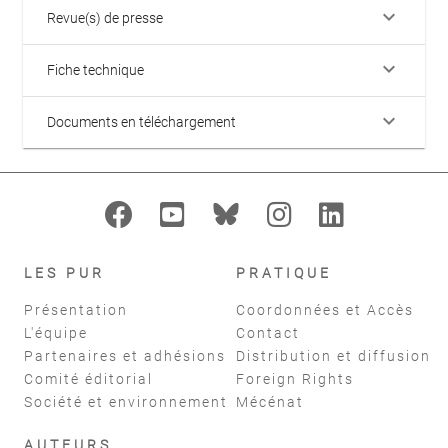
keyboard_arrow_down
Revue(s) de presse
keyboard_arrow_down
Fiche technique
keyboard_arrow_down
Documents en téléchargement
LES PUR
PRATIQUE
Présentation
Coordonnées et Accès
L'équipe
Contact
Partenaires et adhésions
Distribution et diffusion
Comité éditorial
Foreign Rights
Société et environnement
Mécénat
AUTEURS