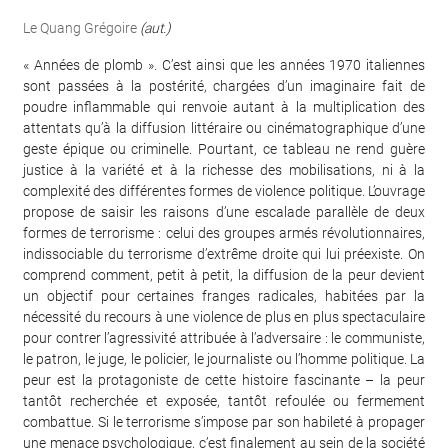
Le Quang Grégoire
(aut.)
« Années de plomb ». C’est ainsi que les années 1970 italiennes
sont passées à la postérité, chargées d’un imaginaire fait de
poudre inflammable qui renvoie autant à la multiplication des
attentats qu’à la diffusion littéraire ou cinématographique d’une
geste épique ou criminelle. Pourtant, ce tableau ne rend guère
justice à la variété et à la richesse des mobilisations, ni à la
complexité des différentes formes de violence politique. L’ouvrage
propose de saisir les raisons d’une escalade parallèle de deux
formes de terrorisme : celui des groupes armés révolutionnaires,
indissociable du terrorisme d’extrême droite qui lui préexiste. On
comprend comment, petit à petit, la diffusion de la peur devient
un objectif pour certaines franges radicales, habitées par la
nécessité du recours à une violence de plus en plus spectaculaire
pour contrer l’agressivité attribuée à l’adversaire : le communiste,
le patron, le juge, le policier, le journaliste ou l’homme politique. La
peur est la protagoniste de cette histoire fascinante – la peur
tantôt recherchée et exposée, tantôt refoulée ou fermement
combattue. Si le terrorisme s’impose par son habileté à propager
une menace psychologique, c’est finalement au sein de la société