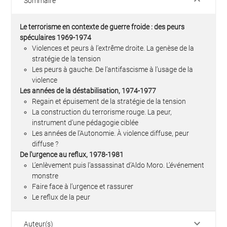
keyboard_arrow_down
Sommaire
Le terrorisme en contexte de guerre froide : des peurs
spéculaires 1969-1974
Violences et peurs à l’extrême droite. La genèse de la
stratégie de la tension
Les peurs à gauche. De l’antifascisme à l’usage de la
violence
Les années de la déstabilisation, 1974-1977
Regain et épuisement de la stratégie de la tension
La construction du terrorisme rouge. La peur,
instrument d’une pédagogie ciblée
Les années de l’Autonomie. À violence diffuse, peur
diffuse ?
De l'urgence au reflux, 1978-1981
L’enlèvement puis l’assassinat d’Aldo Moro. L’événement
monstre
Faire face à l’urgence et rassurer
Le reflux de la peur
keyboard_arrow_down
Auteur(s)