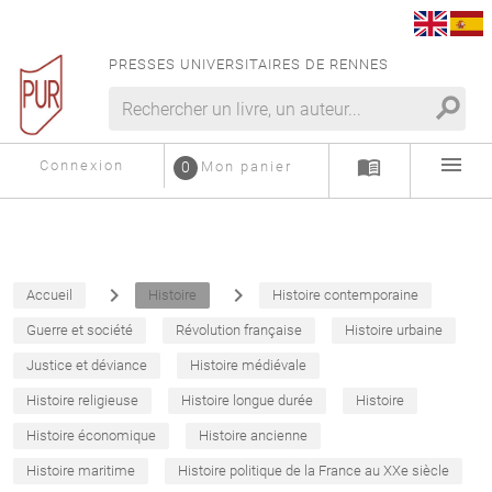
PRESSES UNIVERSITAIRES DE RENNES
search
menu
menu_book
Connexion
0
Mon panier
navigate_next
navigate_next
Accueil
Histoire
Histoire contemporaine
Guerre et société
Révolution française
Histoire urbaine
Justice et déviance
Histoire médiévale
Histoire religieuse
Histoire longue durée
Histoire
Histoire économique
Histoire ancienne
Histoire maritime
Histoire politique de la France au XXe siècle