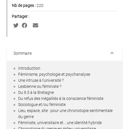
Nb de pages :
220
Partager :
keyboard_arrow_down
Sommaire
Introduction
Féminisme, psychologie et psychanalyse
Une intruse à l’université ?
Lesbienne ou féministe ?
Du 9.3 à la Bretagne
Du refus des inégalités à la conscience féministe
Sociologue et/ou féministe
Lieu, espace, site : pour une chronotopie sentimentale
du genre
Féministe, universitaire et… une identité hybride
Chronotopie du genre en milieu universitaire