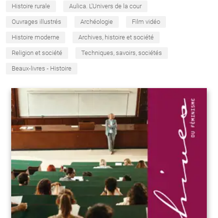
Histoire rurale
Aulica. L'Univers de la cour
Ouvrages illustrés
Archéologie
Film vidéo
Histoire moderne
Archives, histoire et société
Religion et société
Techniques, savoirs, sociétés
Beaux-livres - Histoire