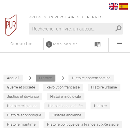
PRESSES UNIVERSITAIRES DE RENNES
search
menu
menu_book
Connexion
0
Mon panier
navigate_next
navigate_next
Accueil
Histoire
Histoire contemporaine
Guerre et société
Révolution française
Histoire urbaine
Justice et déviance
Histoire médiévale
Histoire religieuse
Histoire longue durée
Histoire
Histoire économique
Histoire ancienne
Histoire maritime
Histoire politique de la France au XXe siècle