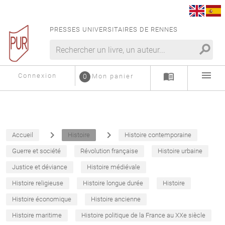
PRESSES UNIVERSITAIRES DE RENNES
search
menu
menu_book
Connexion
0
Mon panier
navigate_next
navigate_next
Accueil
Histoire
Histoire contemporaine
Guerre et société
Révolution française
Histoire urbaine
Justice et déviance
Histoire médiévale
Histoire religieuse
Histoire longue durée
Histoire
Histoire économique
Histoire ancienne
Histoire maritime
Histoire politique de la France au XXe siècle