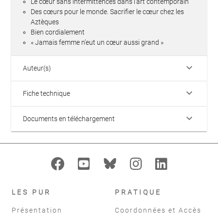
Le cœur sans intermittences dans l’art contemporain
Des cœurs pour le monde. Sacrifier le cœur chez les
Aztèques
Bien cordialement
« Jamais femme n’eut un cœur aussi grand »
keyboard_arrow_down
Auteur(s)
keyboard_arrow_down
Fiche technique
keyboard_arrow_down
Documents en téléchargement
LES PUR
PRATIQUE
Présentation
Coordonnées et Accès