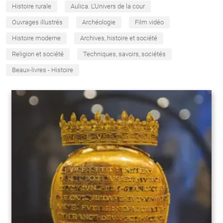
Histoire rurale
Aulica. L'Univers de la cour
Ouvrages illustrés
Archéologie
Film vidéo
Histoire moderne
Archives, histoire et société
Religion et société
Techniques, savoirs, sociétés
Beaux-livres - Histoire