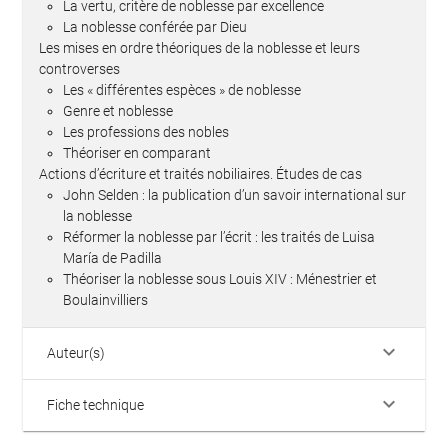
La vertu, critère de noblesse par excellence
La noblesse conférée par Dieu
Les mises en ordre théoriques de la noblesse et leurs
controverses
Les « différentes espèces » de noblesse
Genre et noblesse
Les professions des nobles
Théoriser en comparant
Actions d’écriture et traités nobiliaires. Études de cas
John Selden : la publication d’un savoir international sur
la noblesse
Réformer la noblesse par l’écrit : les traités de Luisa
María de Padilla
Théoriser la noblesse sous Louis XIV : Ménestrier et
Boulainvilliers
keyboard_arrow_down
Auteur(s)
keyboard_arrow_down
Fiche technique