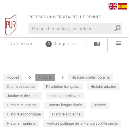
PRESSES UNIVERSITAIRES DE RENNES
search
menu
menu_book
Connexion
0
Mon panier
navigate_next
navigate_next
Accueil
Histoire
Histoire contemporaine
Guerre et société
Révolution française
Histoire urbaine
Justice et déviance
Histoire médiévale
Histoire religieuse
Histoire longue durée
Histoire
Histoire économique
Histoire ancienne
Histoire maritime
Histoire politique de la France au XXe siècle