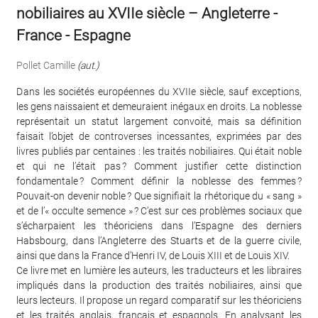
nobiliaires au XVIIe siècle – Angleterre -
France - Espagne
Pollet Camille
(aut.)
D ans les sociétés européennes du XVIIe siècle, sauf exceptions,
les gens naissaient et demeuraient inégaux en droits. La noblesse
représentait un statut largement convoité, mais sa définition
faisait l’objet de controverses incessantes, exprimées par des
livres publiés par centaines : les traités nobiliaires. Qui était noble
et qui ne l’était pas ? Comment justifier cette distinction
fondamentale ? Comment définir la noblesse des femmes ?
Pouvait-on devenir noble ? Que signifiait la rhétorique du « sang »
et de l’« occulte semence » ? C’est sur ces problèmes sociaux que
s’écharpaient les théoriciens dans l’Espagne des derniers
Habsbourg, dans l’Angleterre des Stuarts et de la guerre civile,
ainsi que dans la France d’Henri IV, de Louis XIII et de Louis XIV.
Ce livre met en lumière les auteurs, les traducteurs et les libraires
impliqués dans la production des traités nobiliaires, ainsi que
leurs lecteurs. Il propose un regard comparatif sur les théoriciens
et les traités anglais, français et espagnols. En analysant les