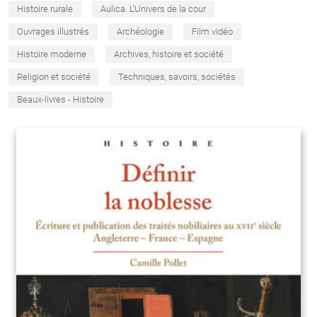
Histoire rurale
Aulica. L'Univers de la cour
Ouvrages illustrés
Archéologie
Film vidéo
Histoire moderne
Archives, histoire et société
Religion et société
Techniques, savoirs, sociétés
Beaux-livres - Histoire