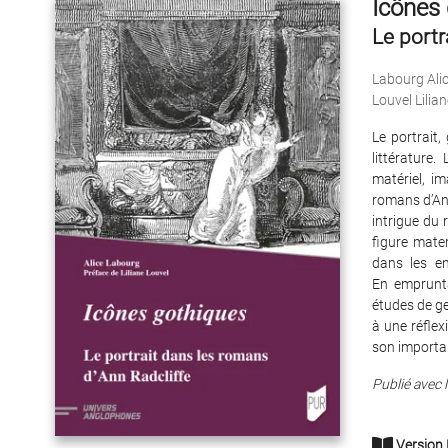
Icônes
Le portr
Labourg Ali
Louvel Lilian
Le portrait,
littérature
matériel, im
romans d’Ann
intrigue du r
figure mate
dans les en
En emprunta
études de gen
à une réflex
son importan
Publié avec l
Version 