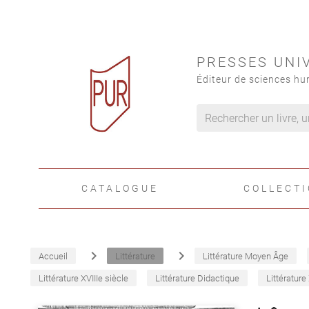
PRESSES UNI
Éditeur de sciences hu
CATALOGUE
COLLECT
navigate_next
navigate_next
Accueil
Littérature
Littérature Moyen Âge
Littérature XVIIIe siècle
Littérature Didactique
Littérature