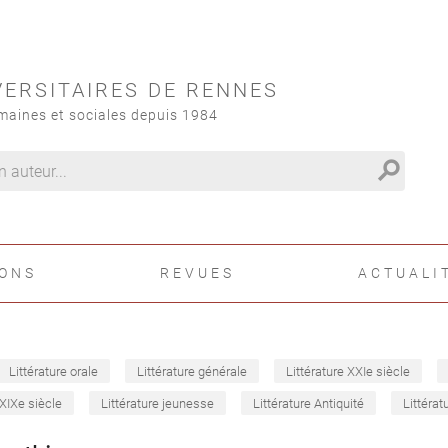
VERSITAIRES DE RENNES
maines et sociales depuis 1984
search
IONS
REVUES
ACTUALI
Littérature orale
Littérature générale
Littérature XXIe siècle
 XIXe siècle
Littérature jeunesse
Littérature Antiquité
Littérat