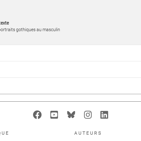
texte
 portraits gothiques au masculin
QUE
AUTEURS