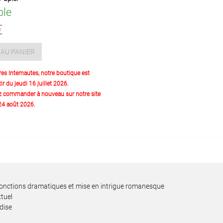
ble
€
AU PANIER
res Internautes, notre boutique est
ir du jeudi 16 juillet 2026.
z commander à nouveau sur notre site
 24 août 2026.
e, fonctions dramatiques et mise en intrigue romanesque
xtuel
dise