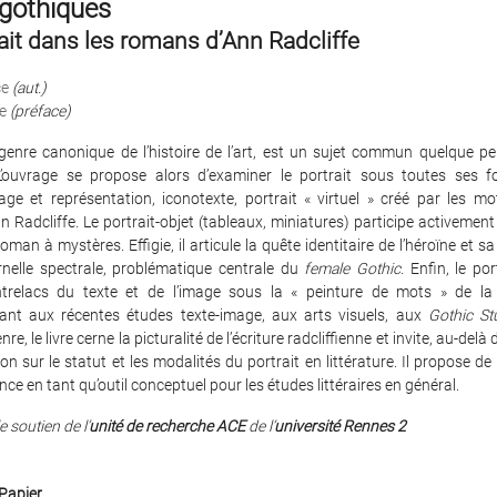
 gothiques
ait dans les romans d’Ann Radcliffe
ce
(aut.)
e
(préface)
 genre canonique de l’histoire de l’art, est un sujet commun quelque p
. L’ouvrage se propose alors d’examiner le portrait sous toutes ses f
age et représentation, iconotexte, portrait « virtuel » créé par les m
 Radcliffe. Le portrait-objet (tableaux, miniatures) participe activement
oman à mystères. Effigie, il articule la quête identitaire de l’héroïne et sa
rnelle spectrale, problématique centrale du
female Gothic
. Enfin, le po
trelacs du texte et de l’image sous la « peinture de mots » de la
nt aux récentes études texte-image, aux arts visuels, aux
Gothic St
re, le livre cerne la picturalité de l’écriture radcliffienne et invite, au-delà
ion sur le statut et les modalités du portrait en littérature. Il propose de
ce en tant qu’outil conceptuel pour les études littéraires en général.
e soutien de l’
unité de recherche ACE
de l’
université Rennes 2
Papier