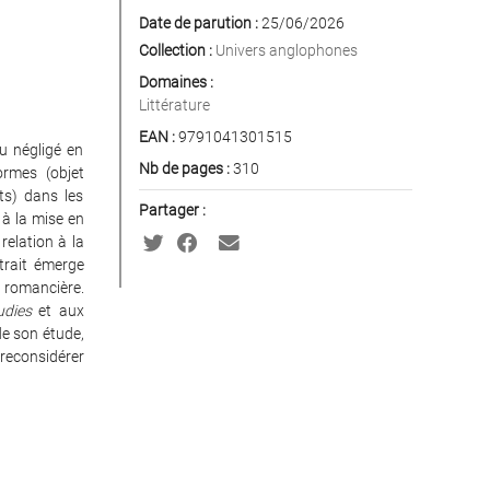
Date de parution :
25/06/2026
Collection :
Univers anglophones
Domaines :
Littérature
EAN :
9791041301515
eu négligé en
Nb de pages :
310
ormes (objet
ots) dans les
Partager :
 à la mise en
 relation à la
rtrait émerge
 romancière.
udies
et aux
 de son étude,
 reconsidérer