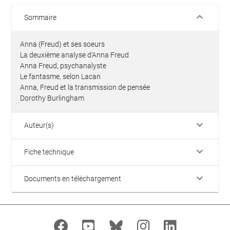
keyboard_arrow_down
Sommaire
Anna (Freud) et ses soeurs
La deuxième analyse d’Anna Freud
Anna Freud, psychanalyste
Le fantasme, selon Lacan
Anna, Freud et la transmission de pensée
Dorothy Burlingham
keyboard_arrow_down
Auteur(s)
keyboard_arrow_down
Fiche technique
keyboard_arrow_down
Documents en téléchargement