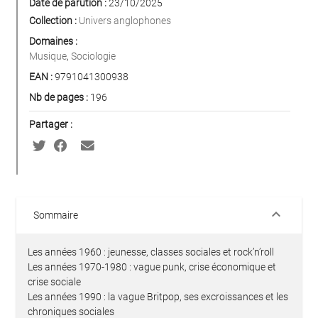
Date de parution :
23/10/2025
Collection :
Univers anglophones
Domaines :
Musique
,
Sociologie
EAN :
9791041300938
Nb de pages :
196
Partager :
keyboard_arrow_down
Sommaire
Les années 1960 : jeunesse, classes sociales et rock’n’roll
Les années 1970-1980 : vague punk, crise économique et
crise sociale
Les années 1990 : la vague Britpop, ses excroissances et les
chroniques sociales