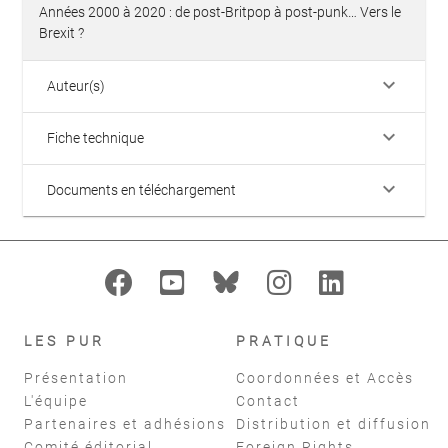
Années 2000 à 2020 : de post-Britpop à post-punk… Vers le
Brexit ?
keyboard_arrow_down
Auteur(s)
keyboard_arrow_down
Fiche technique
keyboard_arrow_down
Documents en téléchargement
LES PUR
PRATIQUE
Présentation
Coordonnées et Accès
L'équipe
Contact
Partenaires et adhésions
Distribution et diffusion
Comité éditorial
Foreign Rights