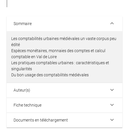
keyboard_arrow_down
Sommaire
Les comptabilités urbaines médiévales un vaste corpus peu
édité
Espèces monétaires, monnaies des comptes et calcul
comptable en Val de Loire
Les pratiques comptables urbaines : caractéristiques et
singularités
Du bon usage des comptabilités médiévales
keyboard_arrow_down
Auteur(s)
keyboard_arrow_down
Fiche technique
keyboard_arrow_down
Documents en téléchargement