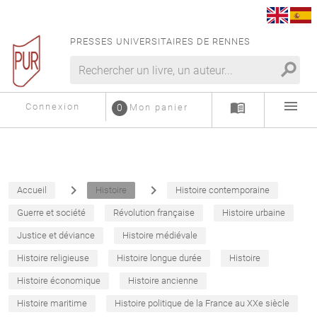
PRESSES UNIVERSITAIRES DE RENNES
search
menu
menu_book
Connexion
0
Mon panier
navigate_next
navigate_next
Accueil
Histoire
Histoire contemporaine
Guerre et société
Révolution française
Histoire urbaine
Justice et déviance
Histoire médiévale
Histoire religieuse
Histoire longue durée
Histoire
Histoire économique
Histoire ancienne
Histoire maritime
Histoire politique de la France au XXe siècle