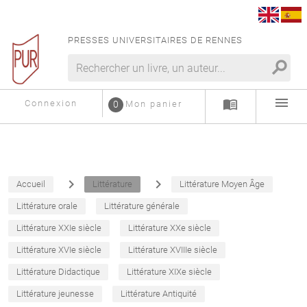
PRESSES UNIVERSITAIRES DE RENNES
search
menu
menu_book
Connexion
0
Mon panier
navigate_next
navigate_next
Accueil
Littérature
Littérature Moyen Âge
Littérature orale
Littérature générale
Littérature XXIe siècle
Littérature XXe siècle
Littérature XVIe siècle
Littérature XVIIIe siècle
Littérature Didactique
Littérature XIXe siècle
Littérature jeunesse
Littérature Antiquité