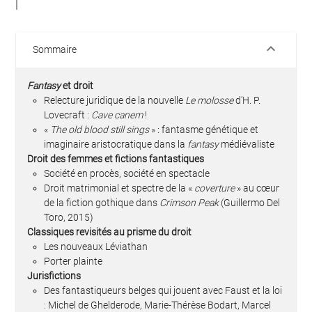
keyboard_arrow_down
Sommaire
Fantasy
et droit
Relecture juridique de la nouvelle
Le molosse
d’H. P.
Lovecraft :
Cave canem
!
«
The old blood still sings
» : fantasme génétique et
imaginaire aristocratique dans la
fantasy
médiévaliste
Droit des femmes et fictions fantastiques
Société en procès, société en spectacle
Droit matrimonial et spectre de la «
coverture
» au cœur
de la fiction gothique dans
Crimson Peak
(Guillermo Del
Toro, 2015)
Classiques revisités au prisme du droit
Les nouveaux Léviathan
Porter plainte
Jurisfictions
Des fantastiqueurs belges qui jouent avec Faust et la loi
: Michel de Ghelderode, Marie-Thérèse Bodart, Marcel