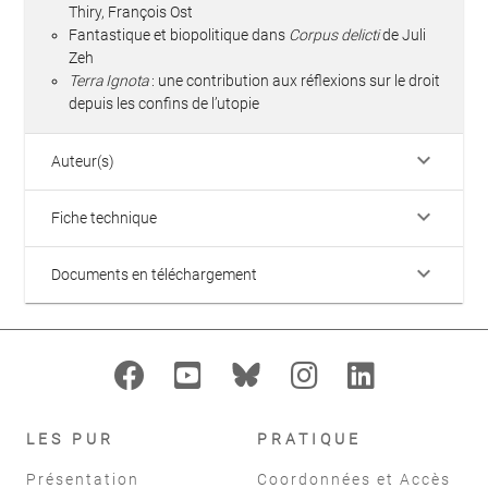
Thiry, François Ost
Fantastique et biopolitique dans
Corpus deli
cti
de Juli
Zeh
Terra Ignota
: une contribution aux réflexions sur le droit
depuis les confins de l’utopie
keyboard_arrow_down
Auteur(s)
keyboard_arrow_down
Fiche technique
keyboard_arrow_down
Documents en téléchargement
LES PUR
PRATIQUE
Présentation
Coordonnées et Accès