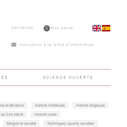
Connexion
0
Mon panier
Inscription à la lettre d'information
TÉS
SCIENCE OUVERTE
ice et déviance
Histoire médiévale
Histoire religieuse
e au XXe siècle
Histoire rurale
Religion et société
Techniques, savoirs, sociétés