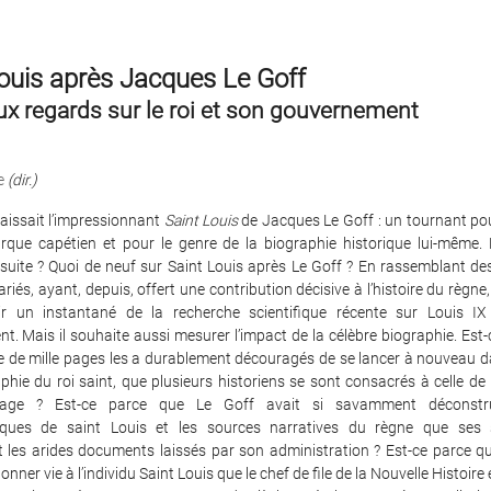
ouis après Jacques Le Goff
x regards sur le roi et son gouvernement
e
(dir.)
aissait l’impressionnant
Saint Louis
de Jacques Le Goff : un tournant pou
rque capétien et pour le genre de la biographie historique lui-même.
nsuite ? Quoi de neuf sur Saint Louis après Le Goff ? En rassemblant d
ariés, ayant, depuis, offert une contribution décisive à l’histoire du règne
ir un instantané de la recherche scientifique récente sur Louis I
. Mais il souhaite aussi mesurer l’impact de la célèbre biographie. Est
 de mille pages les a durablement découragés de se lancer à nouveau dan
phie du roi saint, que plusieurs historiens se sont consacrés à celle 
age ? Est-ce parce que Le Goff avait si savamment déconstru
iques de saint Louis et les sources narratives du règne que ses 
nt les arides documents laissés par son administration ? Est-ce parce qu’
nner vie à l’individu Saint Louis que le chef de file de la Nouvelle Histoire 