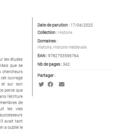
Date de parution :
17/04/2025
Collection :
Histoire
Domaines :
Histoire
,
Histoire médiévale
EAN :
9782753596764
r les études
Nb de pages :
342
 Mais que se
es chercheurs
Partager :
, cet ouvrage
X et sur son
-ce parce que
s l’écriture
de membres de
it les vies
successeurs
il avait tant
en a oublié le