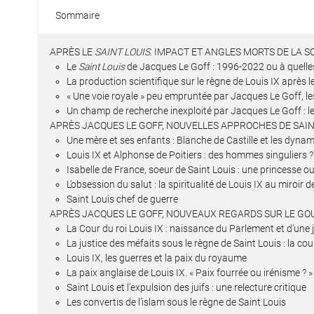
Sommaire
APRÈS LE
SAINT LOUIS
. IMPACT ET ANGLES MORTS DE LA 
Le
Saint Louis
de Jacques Le Goff : 1996-2022 ou à quelles
La production scientifique sur le règne de Louis IX après l
« Une voie royale » peu empruntée par Jacques Le Goff, l
Un champ de recherche inexploité par Jacques Le Goff : le
APRÈS JACQUES LE GOFF, NOUVELLES APPROCHES DE SAIN
Une mère et ses enfants : Blanche de Castille et les dynam
Louis IX et Alphonse de Poitiers : des hommes singuliers ?
Isabelle de France, soeur de Saint Louis : une princesse o
L’obsession du salut : la spiritualité de Louis IX au miroir
Saint Louis chef de guerre
APRÈS JACQUES LE GOFF, NOUVEAUX REGARDS SUR LE GO
La Cour du roi Louis IX : naissance du Parlement et d’une
La justice des méfaits sous le règne de Saint Louis : la cou
Louis IX, les guerres et la paix du royaume
La paix anglaise de Louis IX. « Paix fourrée ou irénisme ? »
Saint Louis et l’expulsion des juifs : une relecture critique
Les convertis de l’islam sous le règne de Saint Louis