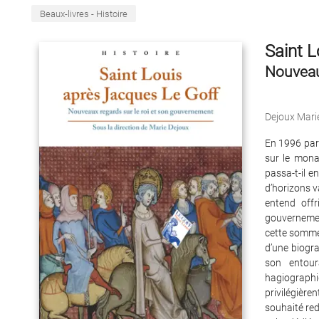
Beaux-livres - Histoire
Saint L
Nouveau
Dejoux Mari
En 1996 par
sur le mona
passa-t-il e
d’horizons v
entend offr
gouvernement
cette somme
d’une biogra
son entour
hagiograph
privilégière
souhaité redo