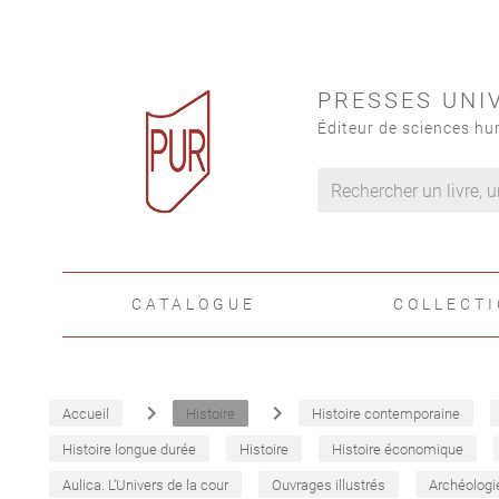
PRESSES UNI
Éditeur de sciences hu
CATALOGUE
COLLECT
navigate_next
navigate_next
Accueil
Histoire
Histoire contemporaine
Histoire longue durée
Histoire
Histoire économique
Aulica. L'Univers de la cour
Ouvrages illustrés
Archéologi