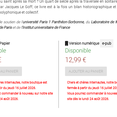
au saint après sa mort ? Un quart de siècle après la traversée en solitaire
r Jacques Le Goff, ce livre est à la fois un bilan historiographique e
 polyphonique et collectif.
e soutien de l’
université Paris 1 Panthéon-Sorbonne,
du
Laboratoire de 
de Paris
et de l
’Institut universitaire de France
Papier
Version numérique
e-pub
ble
Disponible
€
12,99 €
AU PANIER
AJOUTER AU PANIER
res Internautes, notre boutique est
Chers et chères Internautes, notre b
ir du jeudi 16 juillet 2026.
fermée à partir du jeudi 16 juillet 20
z commander à nouveau sur notre site
Vous pourrez commander à nouveau
 24 août 2026.
site dès le lundi 24 août 2026.