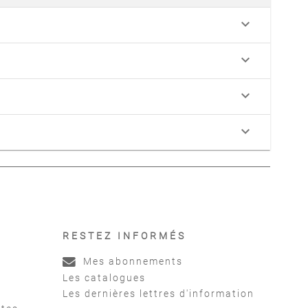
keyboard_arrow_down
keyboard_arrow_down
keyboard_arrow_down
keyboard_arrow_down
RESTEZ INFORMÉS
Mes abonnements
Les catalogues
Les dernières lettres d'information