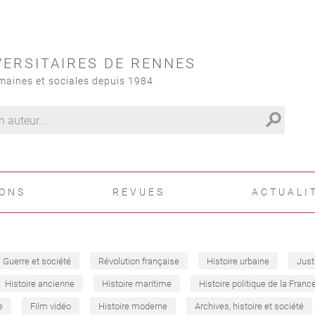
VERSITAIRES DE RENNES
maines et sociales depuis 1984
search
IONS
REVUES
ACTUALI
Guerre et société
Révolution française
Histoire urbaine
Just
Histoire ancienne
Histoire maritime
Histoire politique de la Franc
e
Film vidéo
Histoire moderne
Archives, histoire et société