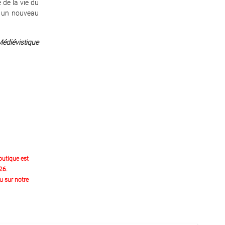
 de la vie du
t un nouveau
Médiévistique
outique est
26.
 sur notre