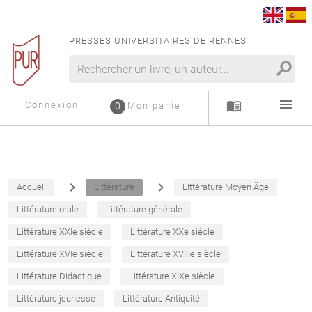
PRESSES UNIVERSITAIRES DE RENNES
search
menu
menu_book
Connexion
0
Mon panier
navigate_next
navigate_next
Accueil
Littérature
Littérature Moyen Âge
Littérature orale
Littérature générale
Littérature XXIe siècle
Littérature XXe siècle
Littérature XVIe siècle
Littérature XVIIIe siècle
Littérature Didactique
Littérature XIXe siècle
Littérature jeunesse
Littérature Antiquité