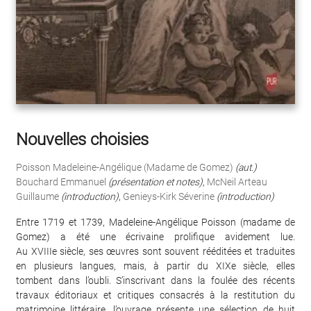
Nouvelles choisies
Poisson Madeleine-Angélique (Madame de Gomez)
(aut.)
Bouchard Emmanuel
(présentation et notes)
,
McNeil Arteau
Guillaume
(introduction)
,
Genieys-Kirk Séverine
(introduction)
Entre 1719 et 1739, Madeleine-Angélique Poisson (madame de
Gomez) a été une écrivaine prolifique avidement lue.
Au XVIIIe siècle, ses œuvres sont souvent rééditées et traduites
en plusieurs langues, mais, à partir du XIXe siècle, elles
tombent dans l’oubli. S’inscrivant dans la foulée des récents
travaux éditoriaux et critiques consacrés à la restitution du
matrimoine littéraire, l’ouvrage présente une sélection de huit