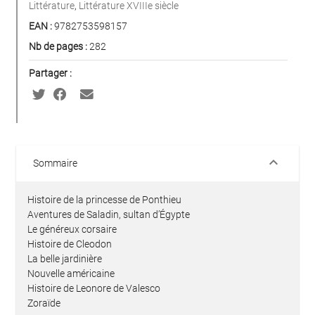
Littérature
,
Littérature XVIIIe siècle
EAN :
9782753598157
Nb de pages :
282
Partager :
keyboard_arrow_down
Sommaire
Histoire de la princesse de Ponthieu
Aventures de Saladin, sultan d’Égypte
Le généreux corsaire
Histoire de Cleodon
La belle jardinière
Nouvelle américaine
Histoire de Leonore de Valesco
Zoraïde