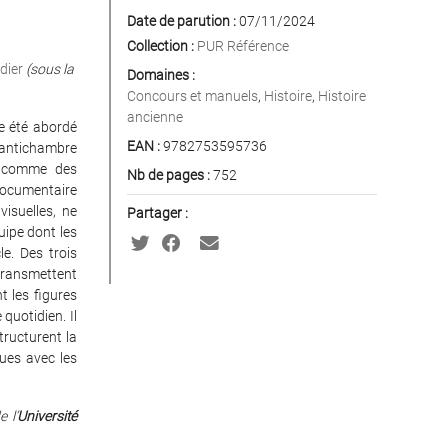
Date de parution :
07/11/2024
Collection :
PUR Référence
dier
(sous la
Domaines :
Concours et manuels
,
Histoire
,
Histoire
ancienne
re été abordé
EAN :
9782753595736
’antichambre
es comme des
Nb de pages :
752
documentaire
visuelles, ne
Partager :
uipe dont les
e. Des trois
 transmettent
t les figures
quotidien. Il
tructurent la
ues avec les
e l’
Université