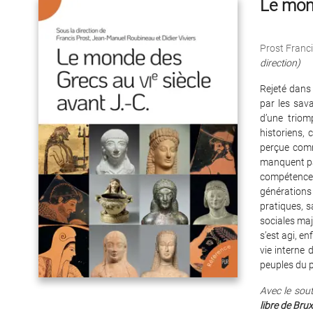
Le mond
Prost Franc
direction)
Rejeté dans 
par les sav
d’une triom
historiens,
perçue comme
manquent pas
compétences
générations 
pratiques, s
sociales maj
s’est agi, e
vie interne
peuples du p
Avec le sout
libre de Brux