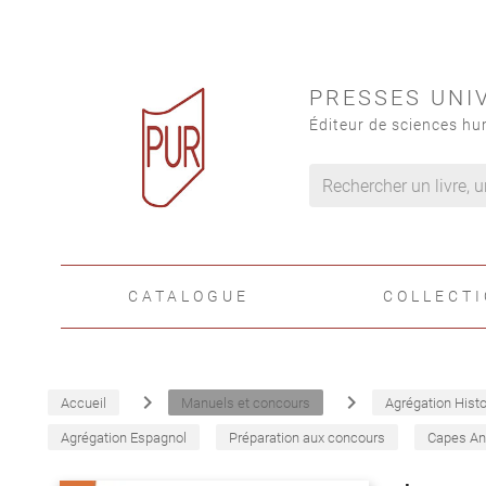
PRESSES UNI
Éditeur de sciences hu
CATALOGUE
COLLECT
navigate_next
navigate_next
Accueil
Manuels et concours
Agrégation Histo
Agrégation Espagnol
Préparation aux concours
Capes An