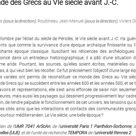
e des Grecs au VIe siècle avant J.-C.
is
(sous la direction)
,
Roubineau Jean-Manuel
(sous la direction)
,
Viviers Di
l’ombre par l’éclat du siècle de Périclès, le VIe siècle avant J.-C. n’a guè
ants que comme la survivance d’une époque archaïque finissante ou l
phante époque classique. Suscitant les réticences des archéologu
 coincé dans un entredeux historiographique, il a pâti d’une situation 
 aride. Pourtant, les sources, qu’elles soient écrites, matérielles ou 
, à qui veut bien les récolter. Ce fut précisément l’objectif d’une large éq
 variées ont permis de reconstituer ce monde des Grecs au VIe siècl
de Grecs qui se succèdent entre les années 600 et les années 500, et se
avoirs et représentations, elle s’est ainsi efforcée de saisir non seulemen
eures, mais aussi les paysages qui dessinent progressivement leur cadre 
nfin, de rendre palpable le fonctionnement de cet univers, les tensions qui s
 des cités ainsi que les interactions et contacts des communautés grecq
ourtour méditerranéen. Le VIe siècle, une belle époque ?
ien de l’
UMR 7041 ArScAn
, de l’
université Paris 1 Panthéon-Sorbonne
, d
elles (ULB
)
, et de l’unité de recherche
TEMPORA
de l’
université Rennes 2
.