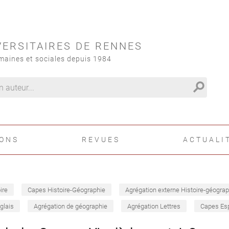
VERSITAIRES DE RENNES
maines et sociales depuis 1984
search
IONS
REVUES
ACTUALI
ire
Capes Histoire-Géographie
Agrégation externe Histoire-géograp
glais
Agrégation de géographie
Agrégation Lettres
Capes Es