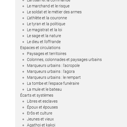
L’artisan et la commande
Le marchand et le risque
Le soldat et le métier des armes
L’athlète et la couronne
Le tyran et la politique
Le magistrat et la loi
Le sage et la nature
Le dieu et l’offrande
Espaces et circulations
Paysages et territoires
Colonnes, colonnades et paysages urbains
Marqueurs urbains : l’acropole
Marqueurs urbains : l’agora
Marqueurs urbains : le rempart
La tombe et l’espace funéraire
La mule et le bateau
Écarts et systèmes
Libres et esclaves
Époux et épouses
Erôs et culture
Jeunes et vieux
Agathoi et kakoi