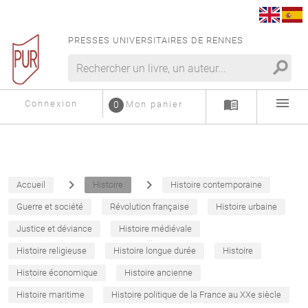
PRESSES UNIVERSITAIRES DE RENNES
search
menu
menu_book
Connexion
0
Mon panier
navigate_next
navigate_next
Accueil
Histoire
Histoire contemporaine
Guerre et société
Révolution française
Histoire urbaine
Justice et déviance
Histoire médiévale
Histoire religieuse
Histoire longue durée
Histoire
Histoire économique
Histoire ancienne
Histoire maritime
Histoire politique de la France au XXe siècle