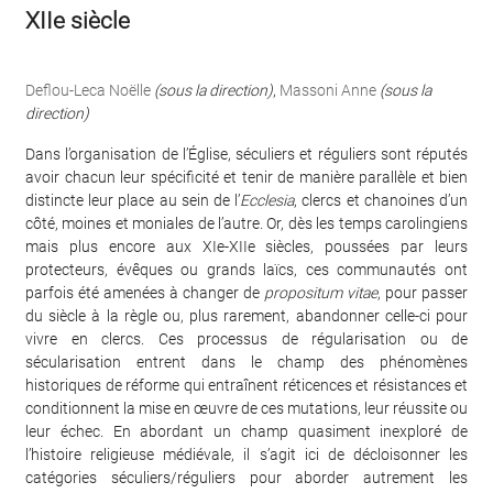
XIIe siècle
Deflou-Leca Noëlle
(sous la direction)
,
Massoni Anne
(sous la
direction)
Dans l’organisation de l’Église, séculiers et réguliers sont réputés
avoir chacun leur spécificité et tenir de manière parallèle et bien
distincte leur place au sein de l’
Ecclesia
, clercs et chanoines d’un
côté, moines et moniales de l’autre. Or, dès les temps carolingiens
mais plus encore aux XIe-XIIe siècles, poussées par leurs
protecteurs, évêques ou grands laïcs, ces communautés ont
parfois été amenées à changer de
propositum vitae
, pour passer
du siècle à la règle ou, plus rarement, abandonner celle-ci pour
vivre en clercs. Ces processus de régularisation ou de
sécularisation entrent dans le champ des phénomènes
historiques de réforme qui entraînent réticences et résistances et
conditionnent la mise en œuvre de ces mutations, leur réussite ou
leur échec. En abordant un champ quasiment inexploré de
l’histoire religieuse médiévale, il s’agit ici de décloisonner les
catégories séculiers/réguliers pour aborder autrement les