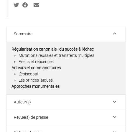
keyboard_arrow_down
Sommaire
Régularisation canoniale : du succès à l'échec
Mutations réussies et transferts multiples
Freins et réticences
Acteurs et commanditaires
L’épiscopat
Les princes laïques
Approches monumentales
keyboard_arrow_down
Auteur(s)
keyboard_arrow_down
Revue(s) de presse