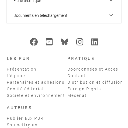
keyboard_arrow_down
Fiche technique
keyboard_arrow_down
Documents en téléchargement
LES PUR
PRATIQUE
Présentation
Coordonnées et Accès
L'équipe
Contact
Partenaires et adhésions
Distribution et diffusion
Comité éditorial
Foreign Rights
Société et environnement
Mécénat
AUTEURS
Publier aux PUR
Soumettre un