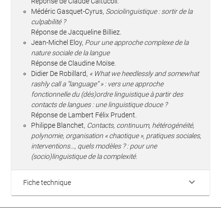
Réponse de Claude Caïtucoli.
Médéric Gasquet-Cyrus,
Sociolinguistique : sortir de la
culpabilité ?
Réponse de Jacqueline Billiez.
Jean-Michel Eloy,
Pour une approche complexe de la
nature sociale de la langue
Réponse de Claudine Moïse.
Didier De Robillard,
« What we heedlessly and somewhat
rashly call a “language” » : vers une approche
fonctionnelle du (dés)ordre linguistique à partir des
contacts de langues : une linguistique douce ?
Réponse de Lambert Félix Prudent.
Philippe Blanchet,
Contacts, continuum, hétérogénéité,
polynomie, organisation « chaotique », pratiques sociales,
interventions…, quels modèles ? : pour une
(socio)linguistique de la complexité.
keyboard_arrow_down
Fiche technique