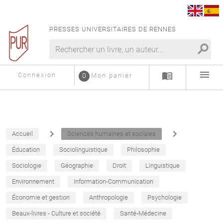
PRESSES UNIVERSITAIRES DE RENNES
search
menu
menu_book
Connexion
0
Mon panier
navigate_next
navigate_next
Accueil
Sciences humaines et sociales
Éducation
Sociolinguistique
Philosophie
Sociologie
Géographie
Droit
Linguistique
Environnement
Information-Communication
Économie et gestion
Anthropologie
Psychologie
Beaux-livres - Culture et société
Santé-Médecine