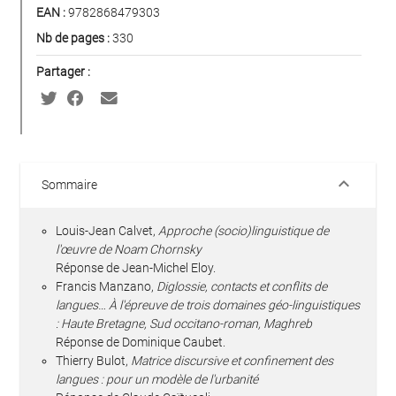
EAN :
9782868479303
Nb de pages :
330
Partager :
keyboard_arrow_down
Sommaire
Louis-Jean Calvet,
Approche (socio)linguistique de
l'œuvre de Noam Chornsky
Réponse de Jean-Michel Eloy.
Francis Manzano,
Diglossie, contacts et conflits de
langues… À l'épreuve de trois domaines géo-linguistiques
: Haute Bretagne, Sud occitano-roman, Maghreb
Réponse de Dominique Caubet.
Thierry Bulot,
Matrice discursive et confinement des
langues : pour un modèle de l'urbanité