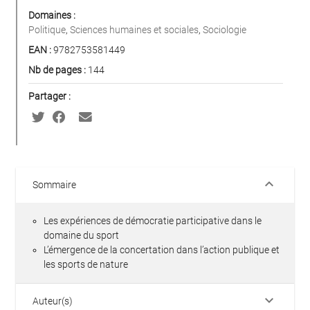
Domaines :
Politique
,
Sciences humaines et sociales
,
Sociologie
EAN :
9782753581449
Nb de pages :
144
Partager :
keyboard_arrow_down
Sommaire
Les expériences de démocratie participative dans le
domaine du sport
L’émergence de la concertation dans l’action publique et
les sports de nature
keyboard_arrow_down
Auteur(s)