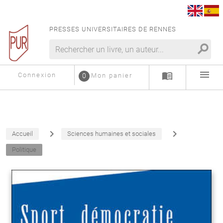
PRESSES UNIVERSITAIRES DE RENNES
search
menu
menu_book
Connexion
0
Mon panier
navigate_next
navigate_next
Accueil
Sciences humaines et sociales
Politique