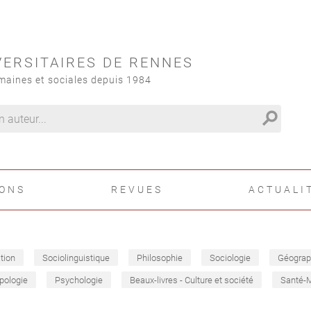
VERSITAIRES DE RENNES
maines et sociales depuis 1984
search
IONS
REVUES
ACTUALI
tion
Sociolinguistique
Philosophie
Sociologie
Géograp
pologie
Psychologie
Beaux-livres - Culture et société
Santé-