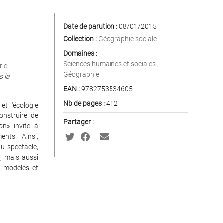
Date de parution :
08/01/2015
Collection :
Géographie sociale
Domaines :
Sciences humaines et sociales.
,
ie-
Géographie
s la
EAN :
9782753534605
Nb de pages :
412
et l'écologie
onstruire de
Partager :
on» invite à
ents. Ainsi,
du spectacle,
s, mais aussi
e, modèles et