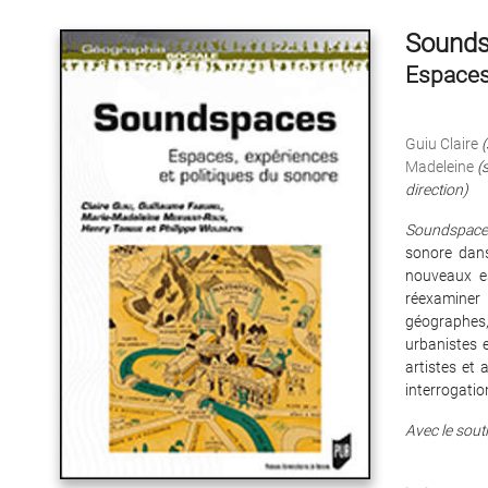
Sounds
Espaces,
Guiu Claire
(
Madeleine
(
direction)
Soundspace
sonore dans
nouveaux es
réexaminer 
géographes, 
urbanistes e
artistes et 
interrogatio
Avec le souti