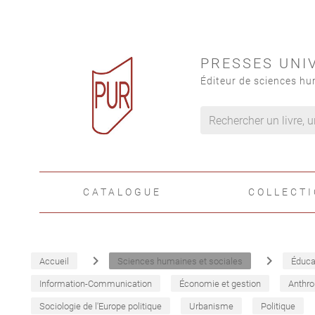
PRESSES UNI
Éditeur de sciences hu
CATALOGUE
COLLECT
navigate_next
navigate_next
Accueil
Sciences humaines et sociales
Éduca
Information-Communication
Économie et gestion
Anthro
Sociologie de l'Europe politique
Urbanisme
Politique