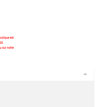
outique est
26.
 sur notre
keyboard_arrow_down