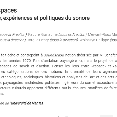
paces
 expériences et politiques du sonore
sous la direction)
,
Faburel Guillaume
(sous la direction)
,
Mervant-Roux Mar
sous la direction)
,
Torgue Henry
(sous la direction)
,
Woloszyn Philippe
(sou
fait écho et contrepoint à
soundscape
, notion théorisée par M. Schafer 
 les années 1970. Pas d'ambition paysagère ici, mais le projet de c
paces de savoir et d'action. Penser les liens entre «espace» et «s
les catégorisations de ces notions, la diversité de leurs agencem
ethnologues, sociologues, historiens et analystes de l'art et des arts 
t paysagistes, architectes, politistes, ingénieurs du son et acousticien
acteurs culturels apportent différents outils, écoutes, manières de fair
ns.
en de l'
université de Nantes
.