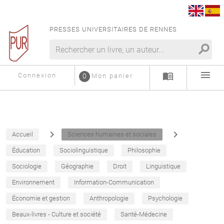
PRESSES UNIVERSITAIRES DE RENNES
search
menu
menu_book
Connexion
0
Mon panier
navigate_next
navigate_next
Accueil
Sciences humaines et sociales
Éducation
Sociolinguistique
Philosophie
Sociologie
Géographie
Droit
Linguistique
Environnement
Information-Communication
Économie et gestion
Anthropologie
Psychologie
Beaux-livres - Culture et société
Santé-Médecine