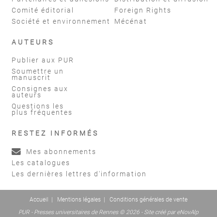
Comité éditorial
Foreign Rights
Société et environnement
Mécénat
AUTEURS
Publier aux PUR
Soumettre un
manuscrit
Consignes aux
auteurs
Questions les
plus fréquentes
RESTEZ INFORMÉS
Mes abonnements
Les catalogues
Les dernières lettres d'information
Accueil
|
Mentions légales
|
Conditions générales de vente
PUR - Presses universitaires de Rennes © 2026 - Site créé par
eNovAlp