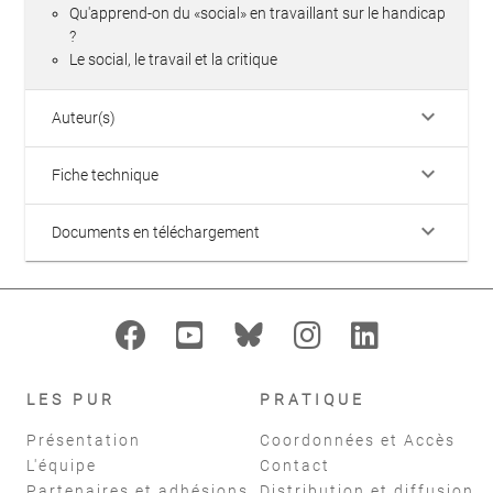
Qu'apprend-on du «social» en travaillant sur le handicap
?
Le social, le travail et la critique
keyboard_arrow_down
Auteur(s)
keyboard_arrow_down
Fiche technique
keyboard_arrow_down
Documents en téléchargement
LES PUR
PRATIQUE
Présentation
Coordonnées et Accès
L'équipe
Contact
Partenaires et adhésions
Distribution et diffusion