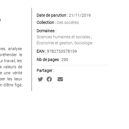
Date de parution :
21/11/2019
é
Collection :
Des sociétés
Domaines :
Sciences humaines et sociales.
,
Économie et gestion
,
Sociologie
ves, analyse
EAN :
9782753578159
préhender le
Nb de pages :
290
r travail, les
es valeurs de
Partager :
re une vérité
ser les lieux
 d'être figé,