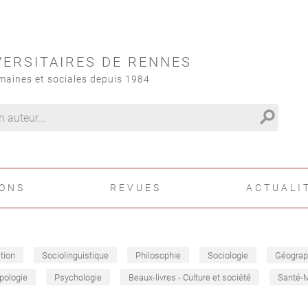
VERSITAIRES DE RENNES
maines et sociales depuis 1984
search
IONS
REVUES
ACTUALI
tion
Sociolinguistique
Philosophie
Sociologie
Géograp
pologie
Psychologie
Beaux-livres - Culture et société
Santé-