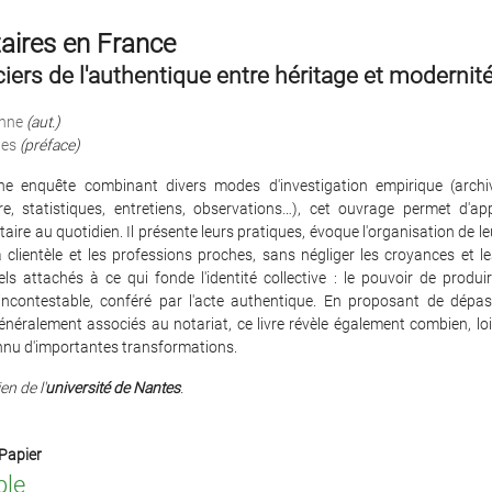
aires en France
ciers de l'authentique entre héritage et modernit
nne
(aut.)
les
(préface)
e enquête combinant divers modes d'investigation empirique (archi
e, statistiques, entretiens, observations…), cet ouvrage permet d'ap
aire au quotidien. Il présente leurs pratiques, évoque l'organisation de leu
a clientèle et les professions proches, sans négliger les croyances et l
ls attachés à ce qui fonde l'identité collective : le pouvoir de produi
t incontestable, conféré par l'acte authentique. En proposant de dépas
ralement associés au notariat, ce livre révèle également combien, loin
onnu d'importantes transformations.
en de l'
université de Nantes
.
Papier
ble