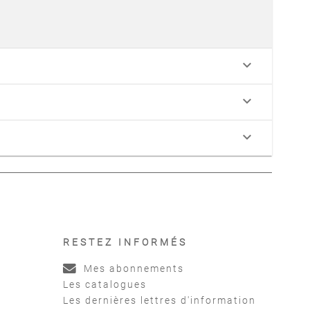
keyboard_arrow_down
keyboard_arrow_down
keyboard_arrow_down
RESTEZ INFORMÉS
Mes abonnements
Les catalogues
Les dernières lettres d'information