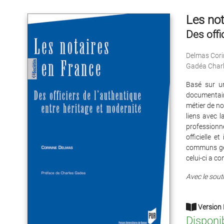
Les not
Des offi
Delmas Cori
Gadéa Char
Basé sur un
documentair
métier de not
liens avec l
professionne
officielle e
communs géné
celui-ci a c
Avec le souti
Version 
Disponi