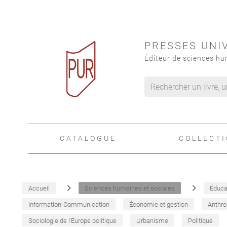
PRESSES UNI
Éditeur de sciences hu
CATALOGUE
COLLECT
navigate_next
navigate_next
Accueil
Sciences humaines et sociales
Éduca
Information-Communication
Économie et gestion
Anthro
Sociologie de l'Europe politique
Urbanisme
Politique