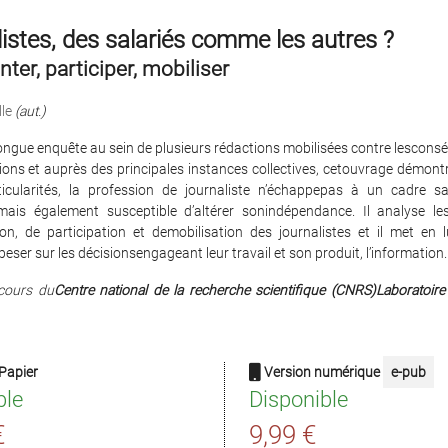
istes, des salariés comme les autres ?
ter, participer, mobiliser
le
(aut.)
longue enquête au sein de plusieurs rédactions mobilisées contre lescon
ions et auprès des principales instances collectives, cetouvrage démont
icularités, la profession de journaliste n’échappepas à un cadre sal
mais également susceptible d’altérer sonindépendance. Il analyse l
ion, de participation et demobilisation des journalistes et il met en l
peser sur les décisionsengageant leur travail et son produit, l’information.
cours du
Centre national de la recherche scientifique (CNRS)Laboratoi
Papier
Version numérique
e-pub
ble
Disponible
€
9,99 €