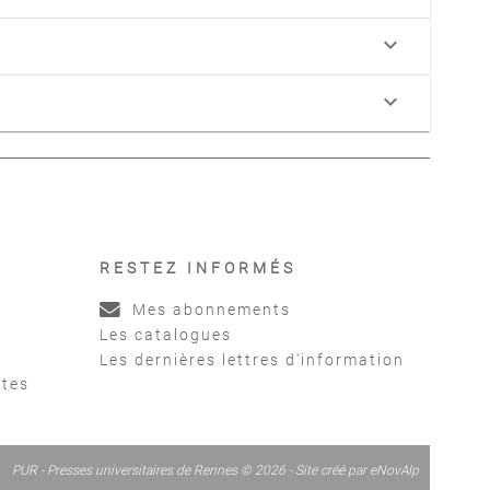
keyboard_arrow_down
keyboard_arrow_down
RESTEZ INFORMÉS
Mes abonnements
Les catalogues
Les dernières lettres d'information
ntes
PUR - Presses universitaires de Rennes © 2026 - Site créé par
eNovAlp