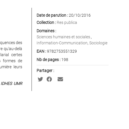
Date de parution :
20/10/2016
Collection :
Res publica
Domaines :
Sciences humaines et sociales.
,
séquences des
Information-Communication
,
Sociologie
re qu’au-delà
EAN :
9782753551329
arial certes
Nb de pages :
198
es formes de
umière leurs
Partager :
re IDHES UMR