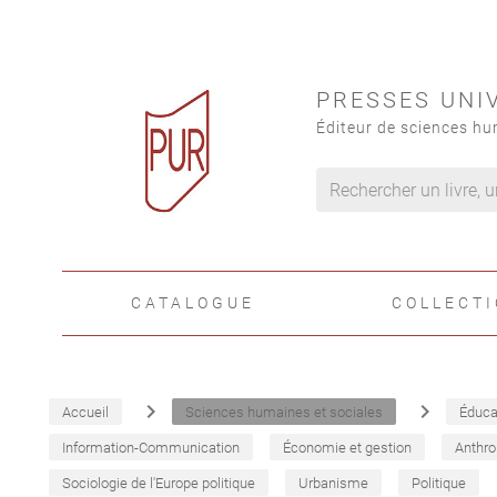
PRESSES UNI
Éditeur de sciences hu
CATALOGUE
COLLECT
navigate_next
navigate_next
Accueil
Sciences humaines et sociales
Éduca
Information-Communication
Économie et gestion
Anthro
Sociologie de l'Europe politique
Urbanisme
Politique