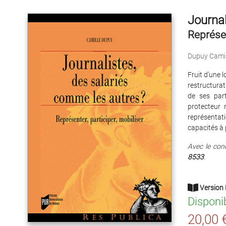
Journal
Représen
Dupuy Camil
Fruit d’une 
restructurat
de ses part
protecteur 
représentat
capacités à 
Avec le con
8533
.
Version 
Disponi
20,00 