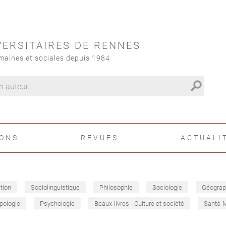
VERSITAIRES DE RENNES
maines et sociales depuis 1984
search
IONS
REVUES
ACTUALI
tion
Sociolinguistique
Philosophie
Sociologie
Géograp
pologie
Psychologie
Beaux-livres - Culture et société
Santé-