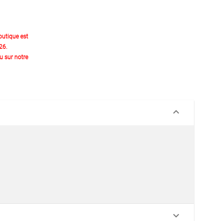
outique est
26.
 sur notre
keyboard_arrow_down
keyboard_arrow_down