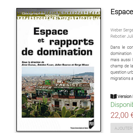
Espace
Weber Serg
Rebotier Jul
Dans le con
domination p
mais aussi l
champ de la 
question urba
migrations a
Version 
Disponi
22,00 
AJOUTER 