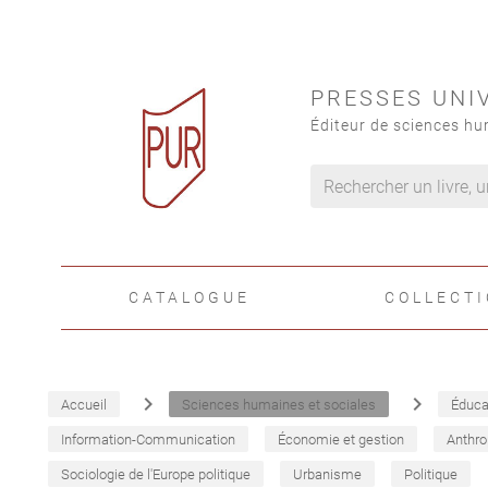
PRESSES UNI
Éditeur de sciences hu
CATALOGUE
COLLECT
navigate_next
navigate_next
Accueil
Sciences humaines et sociales
Éduca
Information-Communication
Économie et gestion
Anthro
Sociologie de l'Europe politique
Urbanisme
Politique