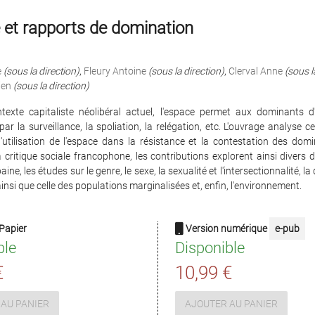
 et rapports de domination
e
(sous la direction)
,
Fleury Antoine
(sous la direction)
,
Clerval Anne
(sous l
ien
(sous la direction)
texte capitaliste néolibéral actuel, l'espace permet aux dominants d'
ar la surveillance, la spoliation, la relégation, etc. L'ouvrage analyse ce
'utilisation de l'espace dans la résistance et la contestation des dom
critique sociale francophone, les contributions explorent ainsi divers 
ine, les études sur le genre, le sexe, la sexualité et l'intersectionnalité, l
insi que celle des populations marginalisées et, enfin, l'environnement.
Papier
Version numérique
e-pub
ble
Disponible
€
10,99 €
AU PANIER
AJOUTER AU PANIER