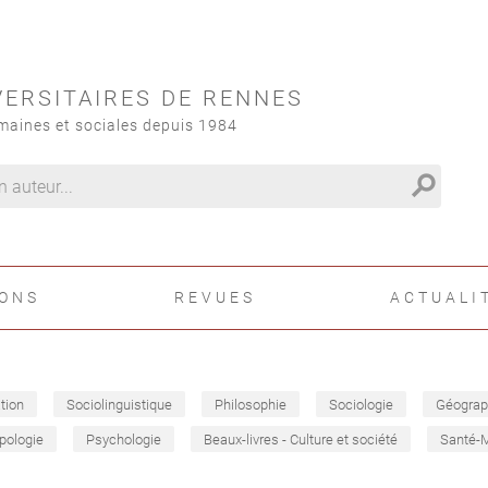
VERSITAIRES DE RENNES
maines et sociales depuis 1984
search
IONS
REVUES
ACTUALI
tion
Sociolinguistique
Philosophie
Sociologie
Géograp
pologie
Psychologie
Beaux-livres - Culture et société
Santé-