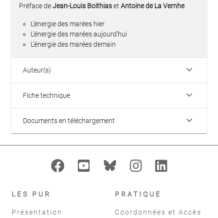
Préface de
Jean-Louis Boithias
et
Antoine de La Vernhe
L’énergie des marées hier
L’énergie des marées aujourd’hui
L’énergie des marées demain
keyboard_arrow_down
Auteur(s)
keyboard_arrow_down
Fiche technique
keyboard_arrow_down
Documents en téléchargement
LES PUR
PRATIQUE
Présentation
Coordonnées et Accès