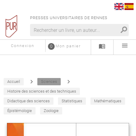
PRESSES UNIVERSITAIRES DE RENNES
search
menu
menu_book
Connexion
0
Mon panier
navigate_next
navigate_next
Accueil
Sciences
Histoire des sciences et des techniques
Didactique des sciences
Statistiques
Mathématiques
Épistémologie
Zoologie