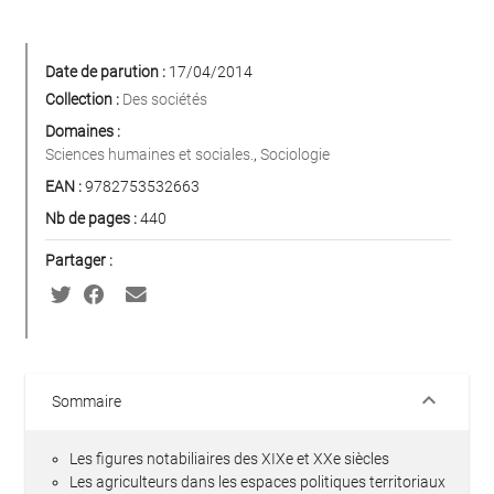
Date de parution :
17/04/2014
Collection :
Des sociétés
Domaines :
Sciences humaines et sociales.
,
Sociologie
EAN :
9782753532663
Nb de pages :
440
Partager :
keyboard_arrow_down
Sommaire
Les figures notabiliaires des XIXe et XXe siècles
Les agriculteurs dans les espaces politiques territoriaux