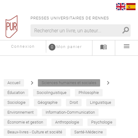
PRESSES UNIVERSITAIRES DE RENNES
search
menu
menu_book
Connexion
0
Mon panier
navigate_next
navigate_next
Accueil
Sciences humaines et sociales
Éducation
Sociolinguistique
Philosophie
Sociologie
Géographie
Droit
Linguistique
Environnement
Information-Communication
Économie et gestion
Anthropologie
Psychologie
Beaux-livres - Culture et société
Santé-Médecine