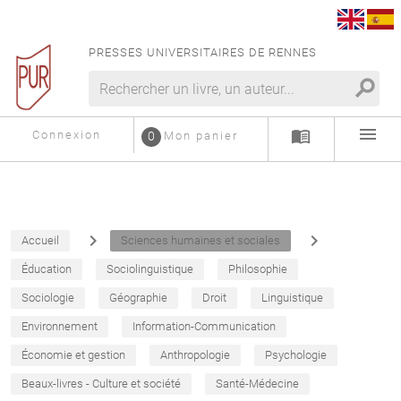
PRESSES UNIVERSITAIRES DE RENNES
search
menu
menu_book
Connexion
0
Mon panier
navigate_next
navigate_next
Accueil
Sciences humaines et sociales
Éducation
Sociolinguistique
Philosophie
Sociologie
Géographie
Droit
Linguistique
Environnement
Information-Communication
Économie et gestion
Anthropologie
Psychologie
Beaux-livres - Culture et société
Santé-Médecine