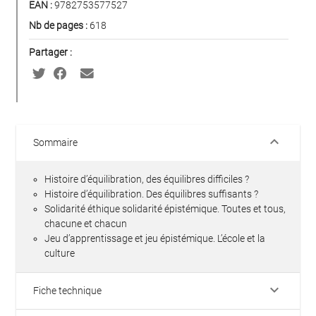
EAN :
9782753577527
Nb de pages :
618
Partager :
keyboard_arrow_down
Sommaire
Histoire d’équilibration, des équilibres difficiles ?
Histoire d’équilibration. Des équilibres suffisants ?
Solidarité éthique solidarité épistémique. Toutes et tous,
chacune et chacun
Jeu d’apprentissage et jeu épistémique. L’école et la
culture
keyboard_arrow_down
Fiche technique