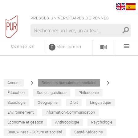
PRESSES UNIVERSITAIRES DE RENNES
search
menu
menu_book
Connexion
0
Mon panier
navigate_next
navigate_next
Accueil
Sciences humaines et sociales
Éducation
Sociolinguistique
Philosophie
Sociologie
Géographie
Droit
Linguistique
Environnement
Information-Communication
Économie et gestion
Anthropologie
Psychologie
Beaux-livres - Culture et société
Santé-Médecine