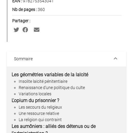
EAN :
9782753543041
Nb de pages :
360
Partager :
keyboard_arrow_down
Sommaire
Les géométries variables de la laïcité
Insolite laïcité pénitentiaire
Renaissance d'une politique du culte
Variations locales
L'opium du prisonnier ?
Les secours du religieux
Une ressource relative
La religion qui contraint
Les aumôniers : alliés des détenus ou de