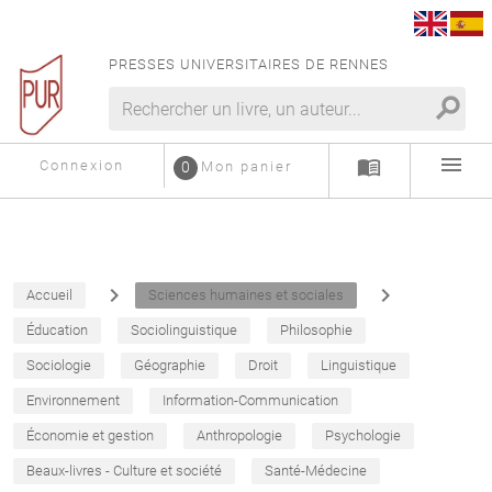
PRESSES UNIVERSITAIRES DE RENNES
search
menu
menu_book
Connexion
0
Mon panier
navigate_next
navigate_next
Accueil
Sciences humaines et sociales
Éducation
Sociolinguistique
Philosophie
Sociologie
Géographie
Droit
Linguistique
Environnement
Information-Communication
Économie et gestion
Anthropologie
Psychologie
Beaux-livres - Culture et société
Santé-Médecine