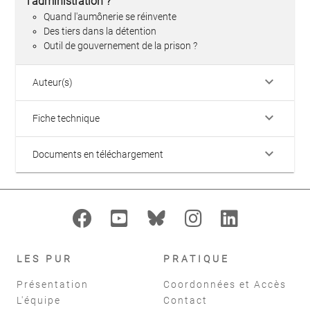
l'administration ?
Quand l'aumônerie se réinvente
Des tiers dans la détention
Outil de gouvernement de la prison ?
keyboard_arrow_down
Auteur(s)
keyboard_arrow_down
Fiche technique
keyboard_arrow_down
Documents en téléchargement
LES PUR
PRATIQUE
Présentation
Coordonnées et Accès
L'équipe
Contact