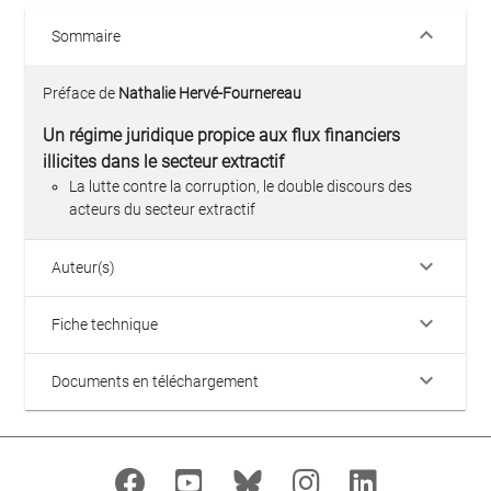
keyboard_arrow_down
Sommaire
Préface de
Nathalie Hervé-Fournereau
Un régime juridique propice aux flux financiers
illicites dans le secteur extractif
La lutte contre la corruption, le double discours des
acteurs du secteur extractif
keyboard_arrow_down
Auteur(s)
keyboard_arrow_down
Fiche technique
keyboard_arrow_down
Documents en téléchargement