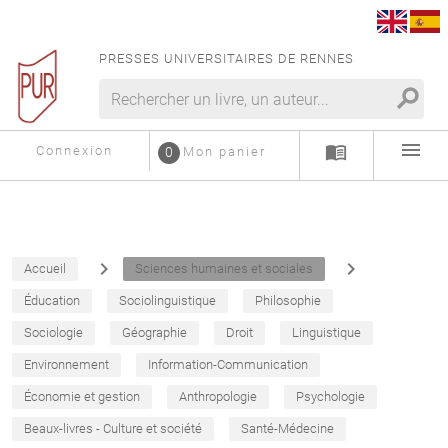
PRESSES UNIVERSITAIRES DE RENNES
search
menu
menu_book
Connexion
0
Mon panier
navigate_next
navigate_next
Accueil
Sciences humaines et sociales
Éducation
Sociolinguistique
Philosophie
Sociologie
Géographie
Droit
Linguistique
Environnement
Information-Communication
Économie et gestion
Anthropologie
Psychologie
Beaux-livres - Culture et société
Santé-Médecine