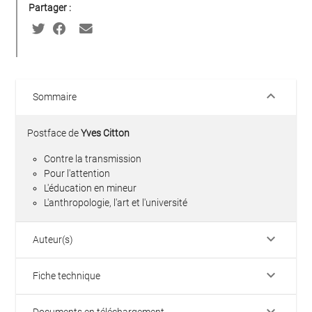
Partager :
keyboard_arrow_down
Sommaire
Postface de
Yves Citton
Contre la transmission
Pour l'attention
L'éducation en mineur
L'anthropologie, l'art et l'université
keyboard_arrow_down
Auteur(s)
keyboard_arrow_down
Fiche technique
keyboard_arrow_down
Documents en téléchargement