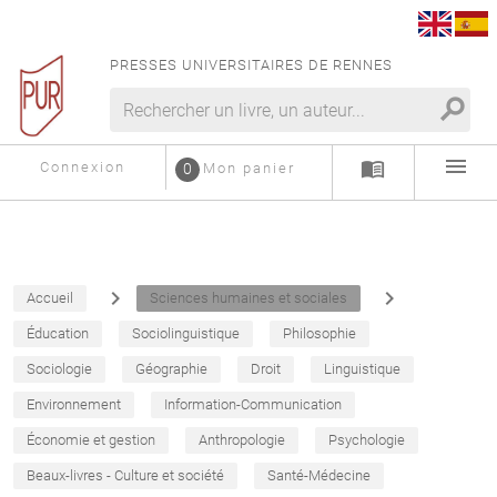
PRESSES UNIVERSITAIRES DE RENNES
search
menu
menu_book
Connexion
0
Mon panier
navigate_next
navigate_next
Accueil
Sciences humaines et sociales
Éducation
Sociolinguistique
Philosophie
Sociologie
Géographie
Droit
Linguistique
Environnement
Information-Communication
Économie et gestion
Anthropologie
Psychologie
Beaux-livres - Culture et société
Santé-Médecine