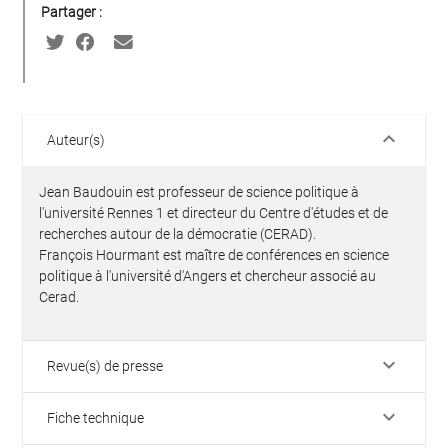
Partager :
keyboard_arrow_down
Auteur(s)
Jean Baudouin est professeur de science politique à
l'université Rennes 1 et directeur du Centre d'études et de
recherches autour de la démocratie (CERAD).
François Hourmant est maître de conférences en science
politique à l'université d'Angers et chercheur associé au
Cerad.
keyboard_arrow_down
Revue(s) de presse
keyboard_arrow_down
Fiche technique