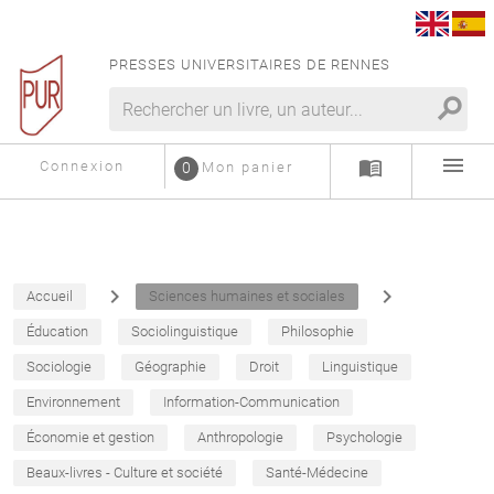
PRESSES UNIVERSITAIRES DE RENNES
search
menu
menu_book
Connexion
0
Mon panier
navigate_next
navigate_next
Accueil
Sciences humaines et sociales
Éducation
Sociolinguistique
Philosophie
Sociologie
Géographie
Droit
Linguistique
Environnement
Information-Communication
Économie et gestion
Anthropologie
Psychologie
Beaux-livres - Culture et société
Santé-Médecine