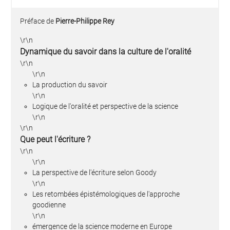
Préface de
Pierre-Philippe Rey
\r\n
Dynamique du savoir dans la culture de l'oralité
\r\n
\r\n
La production du savoir
\r\n
Logique de l'oralité et perspective de la science
\r\n
\r\n
Que peut l'écriture ?
\r\n
\r\n
La perspective de l'écriture selon Goody
\r\n
Les retombées épistémologiques de l'approche
goodienne
\r\n
émergence de la science moderne en Europe