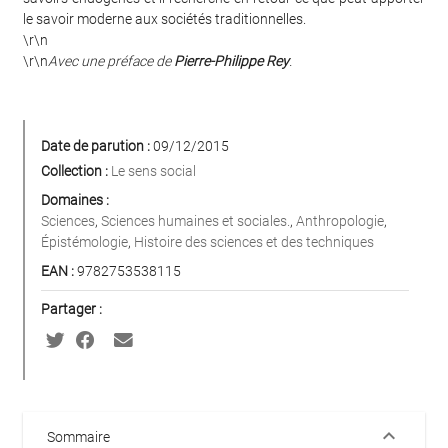
le savoir moderne aux sociétés traditionnelles.
\r\n
\r\n
Avec une préface de
Pierre-Philippe Rey
.
Date de parution :
09/12/2015
Collection :
Le sens social
Domaines :
Sciences
,
Sciences humaines et sociales.
,
Anthropologie
,
Épistémologie
,
Histoire des sciences et des techniques
EAN :
9782753538115
Partager :
keyboard_arrow_down
Sommaire