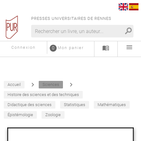
PRESSES UNIVERSITAIRES DE RENNES
search
menu
menu_book
Connexion
0
Mon panier
navigate_next
navigate_next
Accueil
Sciences
Histoire des sciences et des techniques
Didactique des sciences
Statistiques
Mathématiques
Épistémologie
Zoologie