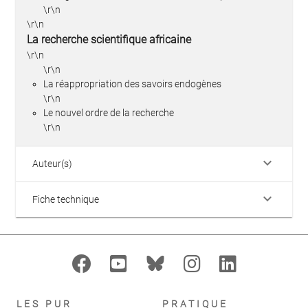
\r\n
\r\n
La recherche scientifique africaine
\r\n
\r\n
La réappropriation des savoirs endogènes
\r\n
Le nouvel ordre de la recherche
\r\n
keyboard_arrow_down
Auteur(s)
keyboard_arrow_down
Fiche technique
LES PUR
PRATIQUE