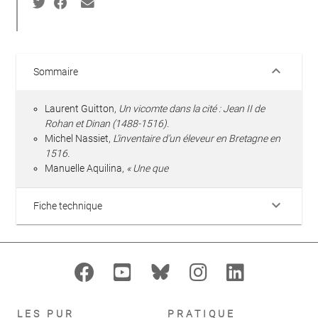
keyboard_arrow_down
Sommaire
Laurent Guitton,
Un vicomte dans la cité : Jean II de
Rohan et Dinan (1488-1516).
Michel Nassiet,
L’inventaire d’un éleveur en Bretagne en
1516.
Manuelle Aquilina,
« Une que
keyboard_arrow_down
Fiche technique
LES PUR
PRATIQUE