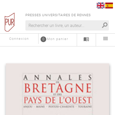
PRESSES UNIVERSITAIRES DE RENNES
search
menu
menu_book
Connexion
0
Mon panier