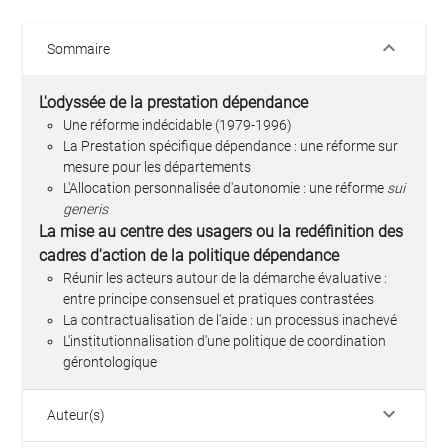
keyboard_arrow_down
Sommaire
L'odyssée de la prestation dépendance
Une réforme indécidable (1979-1996)
La Prestation spécifique dépendance : une réforme sur
mesure pour les départements
L'Allocation personnalisée d'autonomie : une réforme
sui
generis
La mise au centre des usagers ou la redéfinition des
cadres d'action de la politique dépendance
Réunir les acteurs autour de la démarche évaluative :
entre principe consensuel et pratiques contrastées
La contractualisation de l'aide : un processus inachevé
L'institutionnalisation d'une politique de coordination
gérontologique
keyboard_arrow_down
Auteur(s)