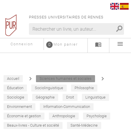
PRESSES UNIVERSITAIRES DE RENNES
search
menu
menu_book
Connexion
0
Mon panier
navigate_next
navigate_next
Accueil
Sciences humaines et sociales
Éducation
Sociolinguistique
Philosophie
Sociologie
Géographie
Droit
Linguistique
Environnement
Information-Communication
Économie et gestion
Anthropologie
Psychologie
Beaux-livres - Culture et société
Santé-Médecine