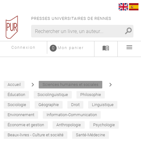
PRESSES UNIVERSITAIRES DE RENNES
search
menu
menu_book
Connexion
0
Mon panier
navigate_next
navigate_next
Accueil
Sciences humaines et sociales
Éducation
Sociolinguistique
Philosophie
Sociologie
Géographie
Droit
Linguistique
Environnement
Information-Communication
Économie et gestion
Anthropologie
Psychologie
Beaux-livres - Culture et société
Santé-Médecine