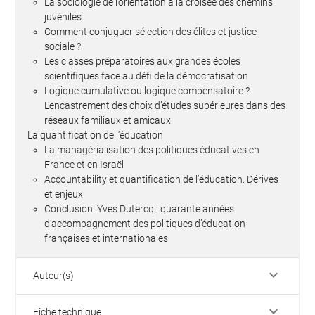
La sociologie de l’orientation à la croisée des chemins
juvéniles
Comment conjuguer sélection des élites et justice
sociale ?
Les classes préparatoires aux grandes écoles
scientifiques face au défi de la démocratisation
Logique cumulative ou logique compensatoire ?
L’encastrement des choix d’études supérieures dans des
réseaux familiaux et amicaux
La quantification de l’éducation
La managérialisation des politiques éducatives en
France et en Israël
Accountability et quantification de l’éducation. Dérives
et enjeux
Conclusion. Yves Dutercq : quarante années
d’accompagnement des politiques d’éducation
françaises et internationales
keyboard_arrow_down
Auteur(s)
keyboard_arrow_down
Fiche technique