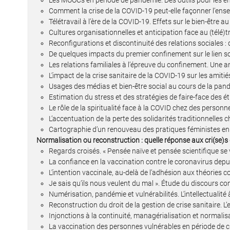
Les MOOCs en période de pandémie. Des outils pour les e
Comment la crise de la COVID-19 peut-elle façonner l’ens
Télétravail à l’ère de la COVID-19. Effets sur le bien-être a
Cultures organisationnelles et anticipation face au (télé)tr
Reconfigurations et discontinuité des relations sociales : 
De quelques impacts du premier confinement sur le lien so
Les relations familiales à l’épreuve du confinement. Une
L’impact de la crise sanitaire de la COVID-19 sur les amiti
Usages des médias et bien-être social au cours de la pa
Estimation du stress et des stratégies de faire-face des
Le rôle de la spiritualité face à la COVID chez des person
L’accentuation de la perte des solidarités traditionnelles
Cartographie d’un renouveau des pratiques féministes en
Normalisation ou reconstruction : quelle réponse aux cri(se)s
Regards croisés. « Pensée naïve et pensée scientifique se v
La confiance en la vaccination contre le coronavirus depu
L’intention vaccinale, au-delà de l’adhésion aux théories 
Je sais qu’ils nous veulent du mal ». Étude du discours 
Numérisation, pandémie et vulnérabilités. L’intellectualité 
Reconstruction du droit de la gestion de crise sanitaire. 
Injonctions à la continuité, managérialisation et normalisat
La vaccination des personnes vulnérables en période de c