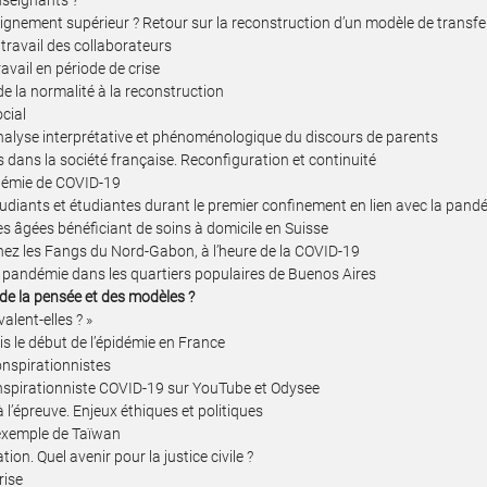
nseignants ?
eignement supérieur ? Retour sur la reconstruction d’un modèle de transf
u travail des collaborateurs
avail en période de crise
de la normalité à la reconstruction
cial
 analyse interprétative et phénoménologique du discours de parents
és dans la société française. Reconfiguration et continuité
ndémie de COVID-19
 étudiants et étudiantes durant le premier confinement en lien avec la p
nes âgées bénéficiant de soins à domicile en Suisse
 chez les Fangs du Nord-Gabon, à l’heure de la COVID-19
 pandémie dans les quartiers populaires de Buenos Aires
 de la pensée et des modèles ?
alent-elles ? »
is le début de l’épidémie en France
conspirationnistes
conspirationniste COVID-19 sur YouTube et Odysee
à l’épreuve. Enjeux éthiques et politiques
L’exemple de Taïwan
ion. Quel avenir pour la justice civile ?
rise