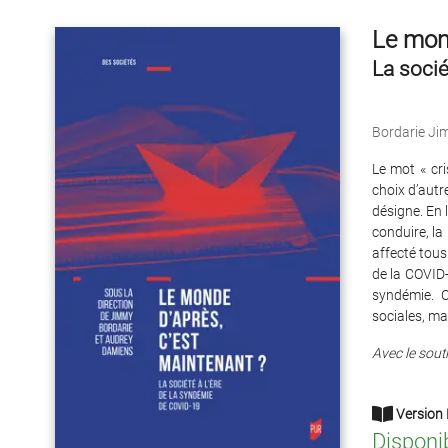
Le mond
La socié
Bordarie J
Le mot « cri
choix d’autr
désigne. En 
conduire, la
affecté tous 
de la COVID-
syndémie. C
sociales, ma
Avec le sout
Version 
Disponi