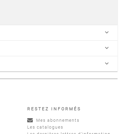
keyboard_arrow_down
keyboard_arrow_down
keyboard_arrow_down
RESTEZ INFORMÉS
Mes abonnements
Les catalogues