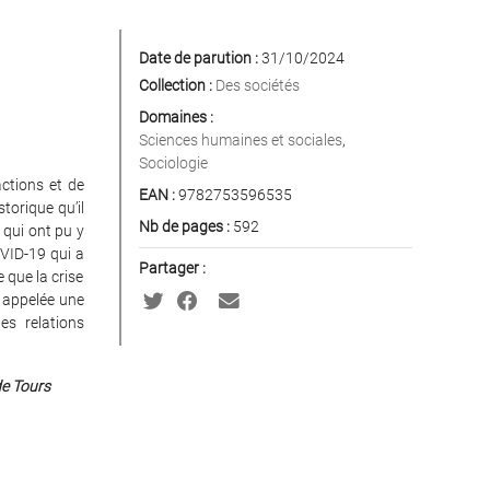
Date de parution :
31/10/2024
Collection :
Des sociétés
Domaines :
Sciences humaines et sociales
,
Sociologie
actions et de
EAN :
9782753596535
torique qu’il
Nb de pages :
592
 qui ont pu y
OVID-19 qui a
Partager :
e que la crise
e appelée une
es relations
de Tours