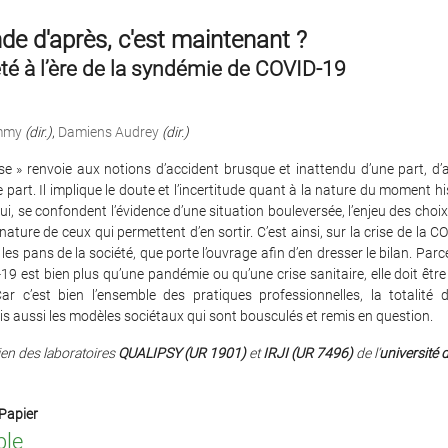
e d'après, c'est maintenant ?
té à l’ère de la syndémie de COVID-19
immy
(dir.)
,
Damiens Audrey
(dir.)
se » renvoie aux notions d’accident brusque et inattendu d’une part, d’
e part. Il implique le doute et l’incertitude quant à la nature du moment his
lui, se confondent l’évidence d’une situation bouleversée, l’enjeu des choix
 nature de ceux qui permettent d’en sortir. C’est ainsi, sur la crise de la C
les pans de la société, que porte l’ouvrage afin d’en dresser le bilan. Parc
19 est bien plus qu’une pandémie ou qu’une crise sanitaire, elle doit êtr
ar c’est bien l’ensemble des pratiques professionnelles, la totalité d
is aussi les modèles sociétaux qui sont bousculés et remis en question.
ien des laboratoires
QUALIPSY (UR 1901)
et
IRJI (UR 7496)
de l’
université 
Papier
ble