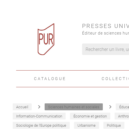
PRESSES UNI
Éditeur de sciences hu
CATALOGUE
COLLECT
navigate_next
navigate_next
Accueil
Sciences humaines et sociales
Éduca
Information-Communication
Économie et gestion
Anthro
Sociologie de l'Europe politique
Urbanisme
Politique