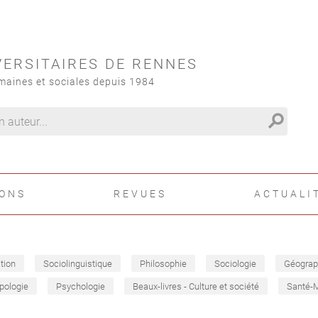
VERSITAIRES DE RENNES
maines et sociales depuis 1984
search
IONS
REVUES
ACTUALI
tion
Sociolinguistique
Philosophie
Sociologie
Géograp
pologie
Psychologie
Beaux-livres - Culture et société
Santé-