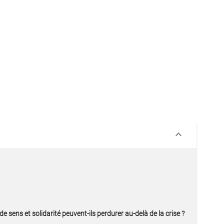
keyboard_arrow_down
 sens et solidarité peuvent-ils perdurer au-delà de la crise ?