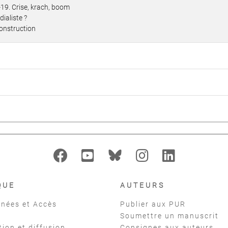
19. Crise, krach, boom
ialiste ?
construction
QUE
AUTEURS
nées et Accès
Publier aux PUR
Soumettre un manuscrit
tion et diffusion
Consignes aux auteurs