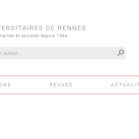
VERSITAIRES DE RENNES
maines et sociales depuis 1984
search
IONS
REVUES
ACTUALI