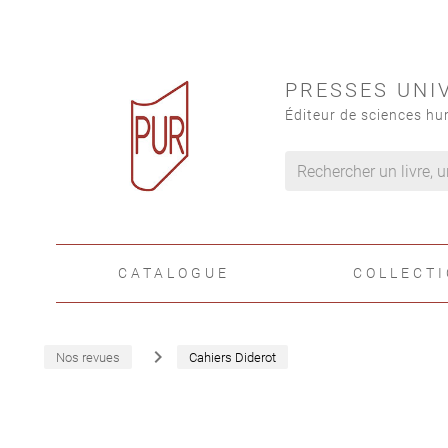
PRESSES UNI
Éditeur de sciences hu
CATALOGUE
COLLECT
navigate_next
Nos revues
Cahiers Diderot