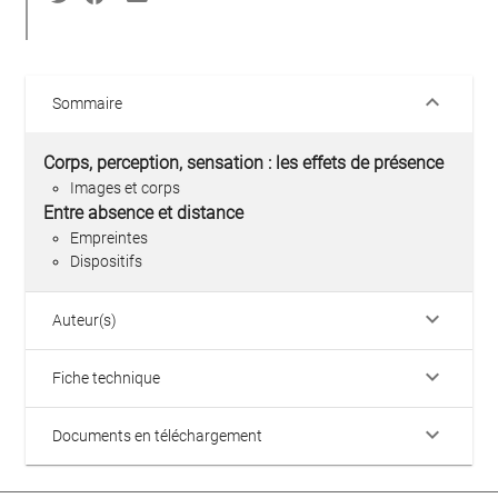
keyboard_arrow_down
Sommaire
Corps, perception, sensation : les effets de présence
Images et corps
Entre absence et distance
Empreintes
Dispositifs
keyboard_arrow_down
Auteur(s)
keyboard_arrow_down
Fiche technique
keyboard_arrow_down
Documents en téléchargement