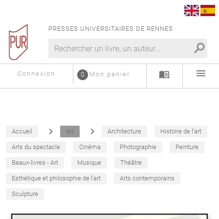
PRESSES UNIVERSITAIRES DE RENNES
search
menu
menu_book
Connexion
0
Mon panier
navigate_next
navigate_next
Accueil
Art
Architecture
Histoire de l'art
Arts du spectacle
Cinéma
Photographie
Peinture
Beaux-livres - Art
Musique
Théâtre
Esthétique et philosophie de l'art
Arts contemporains
Sculpture