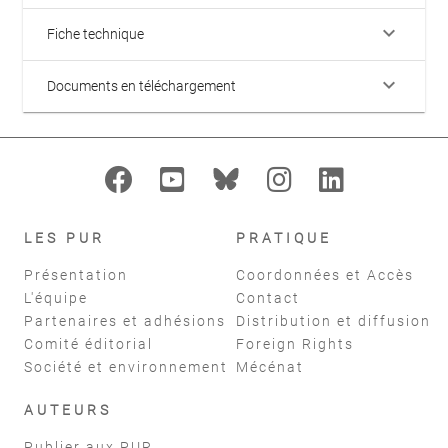
keyboard_arrow_down
Fiche technique
keyboard_arrow_down
Documents en téléchargement
LES PUR
PRATIQUE
Présentation
Coordonnées et Accès
L'équipe
Contact
Partenaires et adhésions
Distribution et diffusion
Comité éditorial
Foreign Rights
Société et environnement
Mécénat
AUTEURS
Publier aux PUR