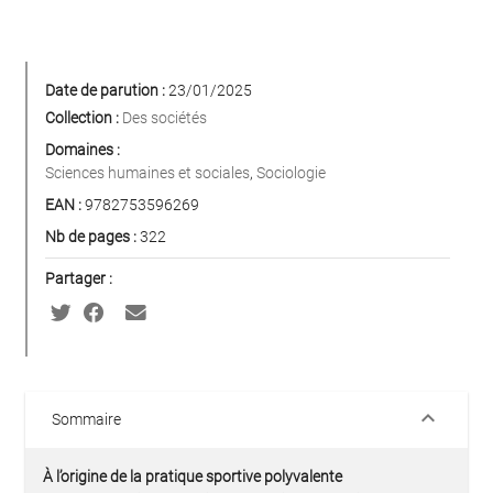
Date de parution :
23/01/2025
Collection :
Des sociétés
Domaines :
Sciences humaines et sociales
,
Sociologie
EAN :
9782753596269
Nb de pages :
322
Partager :
keyboard_arrow_down
Sommaire
À l’origine de la pratique sportive polyvalente