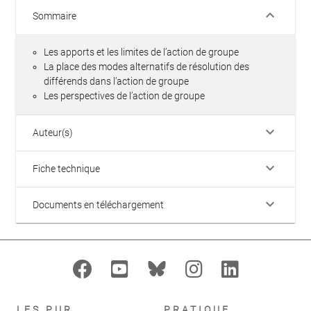
keyboard_arrow_down
Sommaire
Les apports et les limites de l’action de groupe
La place des modes alternatifs de résolution des
différends dans l’action de groupe
Les perspectives de l’action de groupe
keyboard_arrow_down
Auteur(s)
keyboard_arrow_down
Fiche technique
keyboard_arrow_down
Documents en téléchargement
LES PUR
PRATIQUE