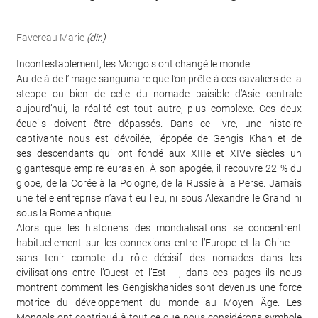
Favereau Marie
(dir.)
Incontestablement, les Mongols ont changé le monde !
Au-delà de l’image sanguinaire que l’on prête à ces cavaliers de la
steppe ou bien de celle du nomade paisible d’Asie centrale
aujourd’hui, la réalité est tout autre, plus complexe. Ces deux
écueils doivent être dépassés. Dans ce livre, une histoire
captivante nous est dévoilée, l’épopée de Gengis Khan et de
ses descendants qui ont fondé aux XIIIe et XIVe siècles un
gigantesque empire eurasien. À son apogée, il recouvre 22 % du
globe, de la Corée à la Pologne, de la Russie à la Perse. Jamais
une telle entreprise n’avait eu lieu, ni sous Alexandre le Grand ni
sous la Rome antique.
Alors que les historiens des mondialisations se concentrent
habituellement sur les connexions entre l’Europe et la Chine —
sans tenir compte du rôle décisif des nomades dans les
civilisations entre l’Ouest et l’Est —, dans ces pages ils nous
montrent comment les Gengiskhanides sont devenus une force
motrice du développement du monde au Moyen Âge. Les
Mongols ont contribué à tout ce que nous considérons symbole