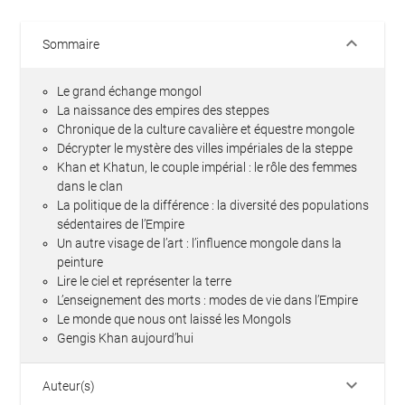
keyboard_arrow_down
Sommaire
Le grand échange mongol
La naissance des empires des steppes
Chronique de la culture cavalière et équestre mongole
Décrypter le mystère des villes impériales de la steppe
Khan et Khatun, le couple impérial : le rôle des femmes
dans le clan
La politique de la différence : la diversité des populations
sédentaires de l’Empire
Un autre visage de l’art : l’influence mongole dans la
peinture
Lire le ciel et représenter la terre
L’enseignement des morts : modes de vie dans l’Empire
Le monde que nous ont laissé les Mongols
Gengis Khan aujourd’hui
keyboard_arrow_down
Auteur(s)