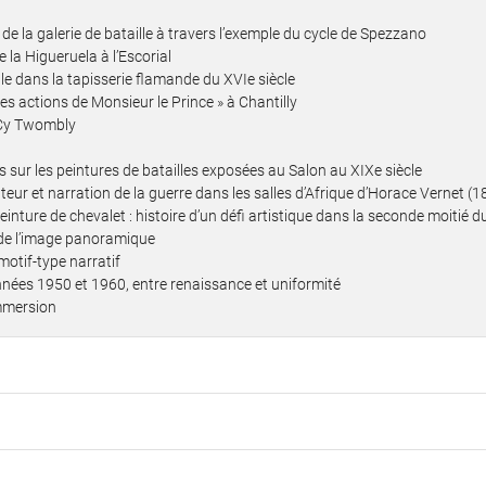
x de la galerie de bataille à travers l’exemple du cycle de Spezzano
e la Higueruela à l’Escorial
ille dans la tapisserie flamande du XVIe siècle
des actions de Monsieur le Prince » à Chantilly
e Cy Twombly
ues sur les peintures de batailles exposées au Salon au XIXe siècle
ateur et narration de la guerre dans les salles d’Afrique d’Horace Vernet 
 peinture de chevalet : histoire d’un défi artistique dans la seconde moitié d
 de l’image panoramique
motif-type narratif
années 1950 et 1960, entre renaissance et uniformité
immersion