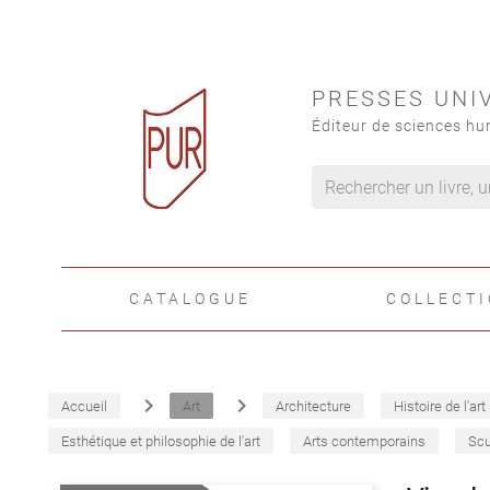
PRESSES UNI
Éditeur de sciences hu
CATALOGUE
COLLECT
navigate_next
navigate_next
Accueil
Art
Architecture
Histoire de l'art
Esthétique et philosophie de l'art
Arts contemporains
Scu