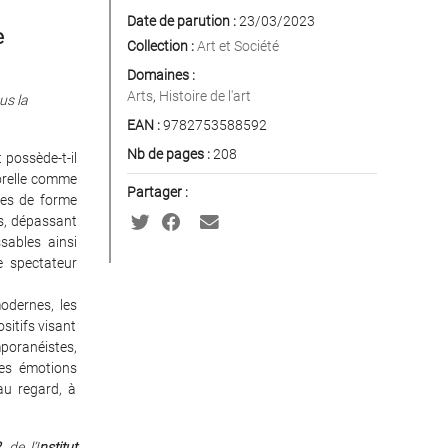
Date de parution :
23/03/2023
e
Collection :
Art et Société
Domaines :
Arts
,
Histoire de l'art
us la
EAN :
9782753588592
Nb de pages :
208
 possède-t-il
orelle comme
Partager :
ques de forme
fs, dépassant
sables ainsi
e spectateur
modernes, les
itifs visant
poranéistes,
 les émotions
au regard, à
2
, de l’I
nstitut