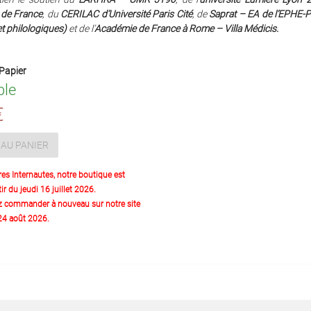
e de France
, du
CERILAC d’Université Paris Cité
, de
Saprat – EA de l’EPHE-
et philologiques)
et de l’
Académie de France à Rome – Villa Médicis.
Papier
ble
€
AU PANIER
res Internautes, notre boutique est
ir du jeudi 16 juillet 2026.
z commander à nouveau sur notre site
 24 août 2026.