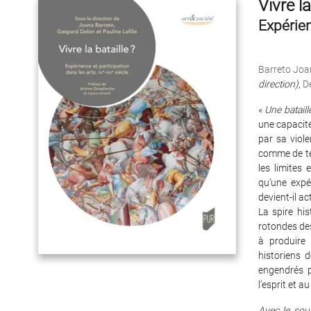
Vivre la
Expérien
Barreto Joa
direction)
,
D
«
Une bataill
une capacit
par sa viole
comme de tec
les limites
qu’une expé
devient-il ac
La spire his
rotondes de
à produire 
historiens d
engendrés p
l’esprit et 
Avec le sou