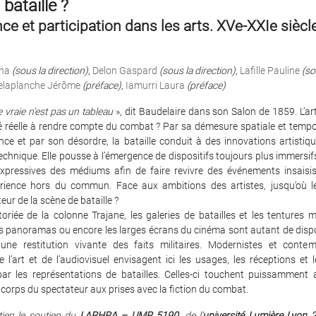
 bataille ?
ce et participation dans les arts. XVe-XXIe siècl
na
(sous la direction)
,
Delon Gaspard
(sous la direction)
,
Lafille Pauline
(so
elaplanche Jérôme
(préface)
,
Iamurri Laura
(préface)
e vraie n’est pas un tableau
», dit Baudelaire dans son Salon de 1859. L’art
é réelle à rendre compte du combat ? Par sa démesure spatiale et temp
nce et par son désordre, la bataille conduit à des innovations artisti
hnique. Elle pousse à l’émergence de dispositifs toujours plus immersi
 expressives des médiums afin de faire revivre des événements insaisis
rience hors du commun. Face aux ambitions des artistes, jusqu’où l
teur de la scène de bataille ?
toriée de la colonne Trajane, les galeries de batailles et les tentures 
s panoramas ou encore les larges écrans du cinéma sont autant de dispos
une restitution vivante des faits militaires. Modernistes et contem
e l’art et de l’audiovisuel envisagent ici les usages, les réceptions et
ar les représentations de batailles. Celles-ci touchent puissamment 
au corps du spectateur aux prises avec la fiction du combat.
tien le soutien du
LARHRA – UMR 5190
, de l’
université Lumière Lyon 