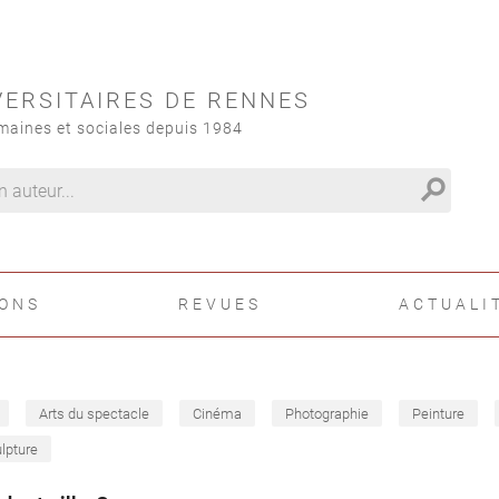
VERSITAIRES DE RENNES
maines et sociales depuis 1984
search
IONS
REVUES
ACTUALI
Arts du spectacle
Cinéma
Photographie
Peinture
lpture