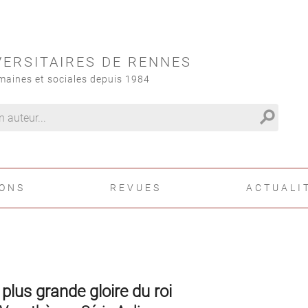
VERSITAIRES DE RENNES
maines et sociales depuis 1984
search
IONS
REVUES
ACTUALI
 plus grande gloire du roi