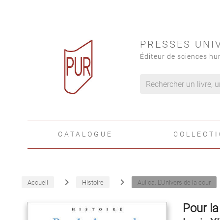
PRESSES UNI
Éditeur de sciences hu
CATALOGUE
COLLECT
navigate_next
navigate_next
Accueil
Histoire
Aulica. L'Univers de la cour
Pour la