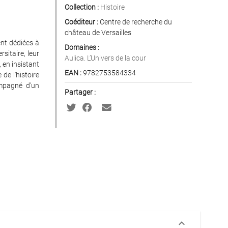
Collection :
Histoire
Coéditeur :
Centre de recherche du
château de Versailles
ent dédiées à
Domaines :
sitaire, leur
Aulica. L’Univers de la cour
, en insistant
EAN :
9782753584334
de l'histoire
ompagné d'un
Partager :
keyboard_arrow_down