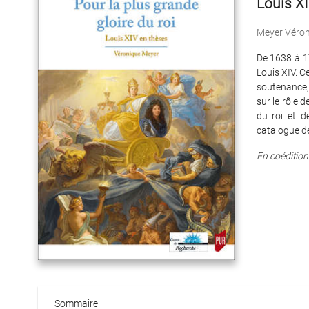
Louis XI
Meyer Véron
De 1638 à 17
Louis XIV. C
soutenance, l
sur le rôle 
du roi et d
catalogue de
En coédition
Sommaire