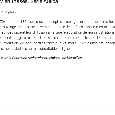
V en thèses. Série Aulica
ique
(aut.)
04, plus de 130 thèses de philosophie, théologie, droit et médecine fur
et ouvrage décrit successivement la place des thèses dans le cursus univer
eur dédicace et leur diffusion ainsi que l'élaboration de leurs illustrations
des peintres, graveurs et éditeurs. Il montre comment elles rendent compte 
e l'évolution de son portrait physique et moral. Ce volume est acc
s thèses dédiées au roi, consultable en ligne.
 avec le
Centre de recherche du château de Versailles
.