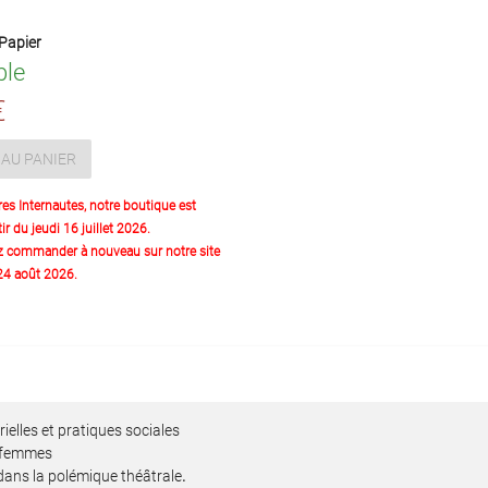
Papier
ble
€
AU PANIER
res Internautes, notre boutique est
ir du jeudi 16 juillet 2026.
z commander à nouveau sur notre site
 24 août 2026.
ielles et pratiques sociales
x femmes
 dans la polémique théâtrale
.