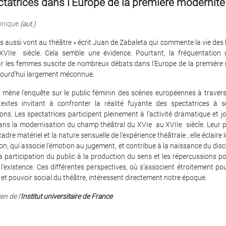
tatrices dans l’Europe de la première modernité
onique
(aut.)
 aussi vont au théâtre » écrit Juan de Zabaleta qui commente la vie des
VIIe siècle. Cela semble une évidence. Pourtant, la fréquentation 
ar les femmes suscite de nombreux débats dans l’Europe de la première 
ourd’hui largement méconnue.
 mène l’enquête sur le public féminin des scènes européennes à traver
textes invitant à confronter la réalité fuyante des spectatrices à s
ons. Les spectatrices participent pleinement à l’activité dramatique et j
ans la modernisation du champ théâtral du XVIe au XVIIe siècle. Leur 
cadre matériel et la nature sensuelle de l’expérience théâtrale ; elle éclaire
ion, qui associe l’émotion au jugement, et contribue à la naissance du disc
e la participation du public à la production du sens et les répercussions po
 l’existence. Ces différentes perspectives, où s’associent étroitement pou
t pouvoir social du théâtre, intéressent directement notre époque.
en de l'
Institut universitaire de France