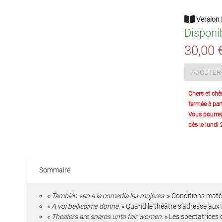
Version 
Disponi
30,00 
AJOUTER 
Chers et chè
fermée à part
Vous pourre
dès le lundi
Sommaire
«
También van a la comedia las mujeres.
» Conditions matér
«
A voi bellissime donne.
» Quand le théâtre s’adresse au
«
Theaters are snares unto fair women.
» Les spectatrices