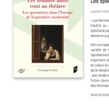
Les spec
Lochert Vér
« Les femmes
Madrid au X
spectacle p
demeure auj
Cet ouvrage
variété de 
représentati
important d
en valeur le 
de la récept
; elle révèl
fiction dans
des femmes e
Avec le souti