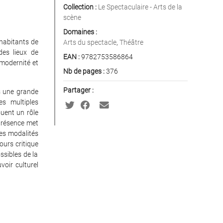
Collection :
Le Spectaculaire - Arts de la
scène
Domaines :
 habitants de
Arts du spectacle
,
Théâtre
des lieux de
EAN :
9782753586864
modernité et
Nb de pages :
376
Partager :
s une grande
es multiples
ouent un rôle
présence met
 les modalités
ours critique
ssibles de la
voir culturel