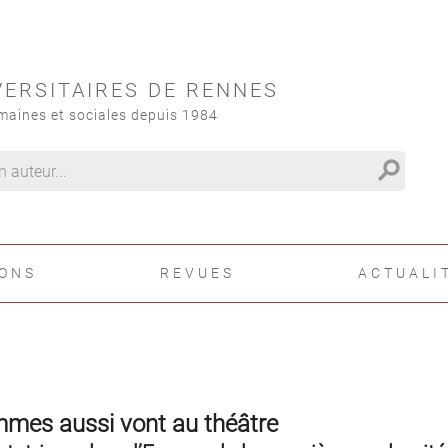
VERSITAIRES DE RENNES
maines et sociales depuis 1984
search
IONS
REVUES
ACTUALI
mmes aussi vont au théâtre