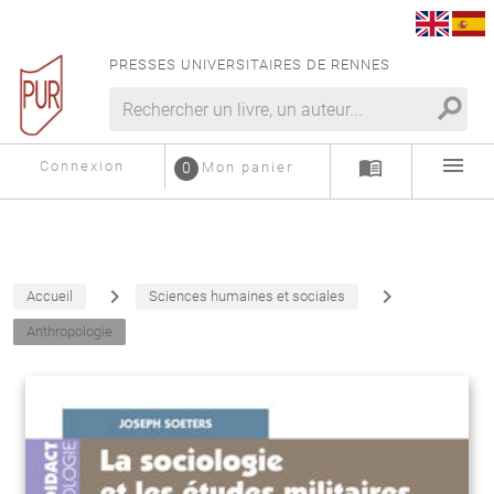
PRESSES UNIVERSITAIRES DE RENNES
search
menu
menu_book
Connexion
0
Mon panier
navigate_next
navigate_next
Accueil
Sciences humaines et sociales
Anthropologie