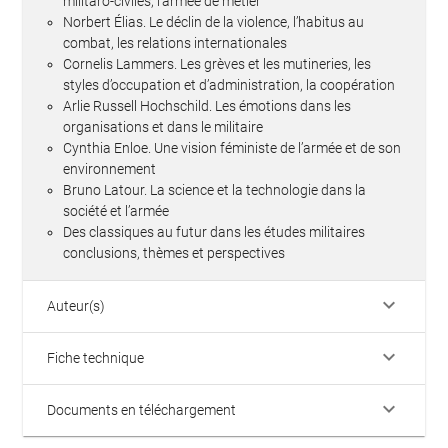
militaro-civiles, l’armée de métier
Norbert Élias. Le déclin de la violence, l’habitus au
combat, les relations internationales
Cornelis Lammers. Les grèves et les mutineries, les
styles d’occupation et d’administration, la coopération
Arlie Russell Hochschild. Les émotions dans les
organisations et dans le militaire
Cynthia Enloe. Une vision féministe de l’armée et de son
environnement
Bruno Latour. La science et la technologie dans la
société et l’armée
Des classiques au futur dans les études militaires
conclusions, thèmes et perspectives
keyboard_arrow_down
Auteur(s)
keyboard_arrow_down
Fiche technique
keyboard_arrow_down
Documents en téléchargement