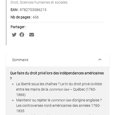
Droit
,
Sciences humaines et sociales
EAN :
9782753586215
Nb de pages :
456
Partager :
keyboard_arrow_down
Sommaire
Que faire du droit privé lors des indépendances américaines
?
La liberté sous les chaînes ? Le tri du droit privé civiliste
entre les mains de la
common law
– Québec (1760-
1866)
Maintenir ou rejeter le
common law
d’origine anglaise ?
Les controverses nord-américaines des années 1760-
1835