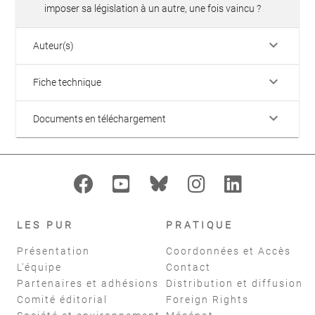
imposer sa législation à un autre, une fois vaincu ?
keyboard_arrow_down
Auteur(s)
keyboard_arrow_down
Fiche technique
keyboard_arrow_down
Documents en téléchargement
LES PUR
PRATIQUE
Présentation
Coordonnées et Accès
L'équipe
Contact
Partenaires et adhésions
Distribution et diffusion
Comité éditorial
Foreign Rights